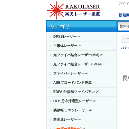
JPY (¥
新着
カテゴリ
DPSSレーザー->
ホ
半導体レーザー->
589
光ファイバ結合レーザー(MM)->
光ファイバ結合レーザー(SM)->
ファイバーレーザー->
長
ASEブロードバンド光源
EDFA Er添加ファイバアンプ
DFB 分布帰還型レーザー->
狭線幅 ラマンレーザー->
超高速レーザー->
レーザー波長(nm)
->