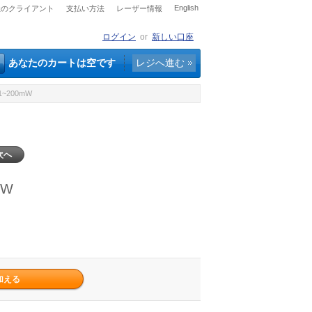
English
社のクライアント
支払い方法
レーザー情報
ログイン
or
新しい口座
あなたのカートは空です
レジへ進む
~200mW
次へ
mW