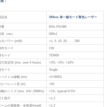
規格：
製品名
589nm 単一縦モード黄色レーザー
型番
MSL-FN-589
波長（nm）
589±1
出力パワー (mW)
>1, 5, 10, 20, … , 200
動作モード
CW
横モード
TEM00
力安定性 (rms, over 4 hours)
<3%, <5%, <10%
縦モード
Single
スペクトル線幅 (nm)
<0.00001
コヒーレント長 (m)
>50
振幅のノイズ (rms, 1Hz~20MHz)
<1%, typical<0.5%
M 2 因子
<1.2
ビームの発散角、全角度(mrad)
<1.2