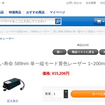
)
お問い合わせ
会社概要
当
商品
特価商品
おすすめ商品
マイページ
ーム
::
レーザー波長(nm)
::
589nm レーザー
:: 長い寿命 589nm 単一縦モード黄色レーザー 1
nm レーザー
商品11/16
前へ
商品リストに戻る
い寿命 589nm 単一縦モード黄色レーザー 1~200
価格:
¥15,206円
+
数量.
-
拡大表示