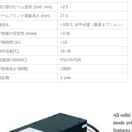
開口部のビーム直径 (1/e2 ,mm)
<2.5
ビームプリント基板高さ (mm)
27.4
偏光比
>100:1, 水平±5度（垂直オプション）
予熱後の安定性 (mrad)
<0.05
予熱時間 (分)
<10
動作温度(℃)
15~35
源(90-264VAC)
PSU-H-FDA
予想寿命が (時間)
10000
保証期
1 year