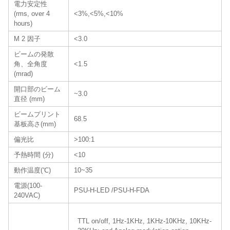
電力安定性
(rms, over 4
<3%,<5%,<10%
hours)
M 2 因子
<3.0
ビームの発散
角、全角度
<1.5
(mrad)
開口部のビーム
~3.0
直径 (mm)
ビームプリント
68.5
基板高さ(mm)
偏光比
>100:1
予熱時間 (分)
<10
動作温度(℃)
10~35
電源(100-
PSU-H-LED /PSU-H-FDA
240VAC)
TTL on/off, 1Hz-1KHz, 1KHz-10KHz, 10KHz-