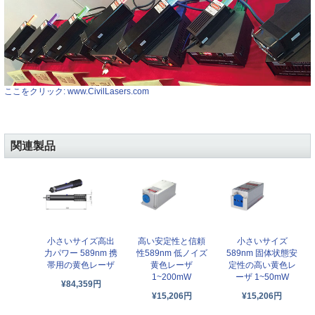
ここをクリック: www.CivilLasers.com
関連製品
小さいサイズ高出
高い安定性と信頼
小さいサイズ
力パワー 589nm 携
性589nm 低ノイズ
589nm 固体状態安
帯用の黄色レーザ
黄色レーザ
定性の高い黄色レ
1~200mW
ーザ 1~50mW
¥84,359円
¥15,206円
¥15,206円