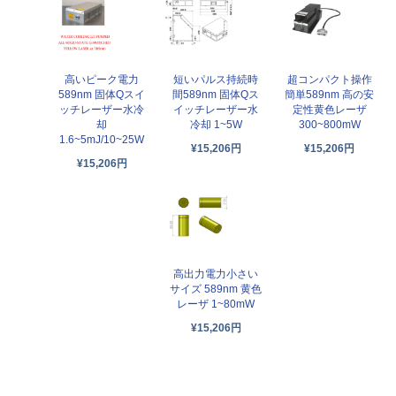
高いピーク電力
短いパルス持続時
超コンパクト操作
589nm 固体Qスイ
間589nm 固体Qス
簡単589nm 高の安
ッチレーザー水冷
イッチレーザー水
定性黄色レーザ
却
冷却 1~5W
300~800mW
1.6~5mJ/10~25W
¥15,206円
¥15,206円
¥15,206円
高出力電力小さい
サイズ 589nm 黄色
レーザ 1~80mW
¥15,206円