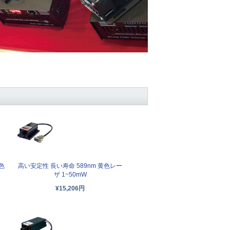
色
高い安定性 長い寿命 589nm 黄色レー
ザ 1~50mW
¥15,206円