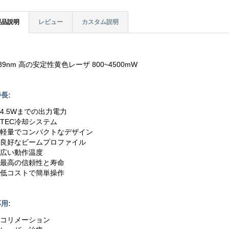
製品説明
レビュー
カスタム説明
89nm 高の安定性黄色レーザ 800~4500mW
長:
.4.5Wまでの出力電力
.TEC冷却システム
3.軽量でコンパクトなデザイン
4.良好なビームプロファイル
5.広い動作温度
6.最高の信頼性と寿命
7.低コストで簡単操作
用:
1.コリメーション