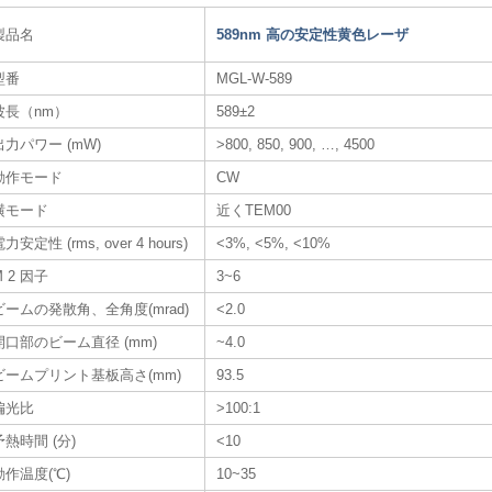
製品名
589nm 高の安定性黄色レーザ​
型番
MGL-W-589
波長（nm）
589±2
出力パワー (mW)
>800, 850, 900, …, 4500
動作モード
CW
横モード
近くTEM00
力安定性 (rms, over 4 hours)
<3%, <5%, <10%
M 2 因子
3~6
ビームの発散角、全角度(mrad)
<2.0
開口部のビーム直径 (mm)
~4.0
ビームプリント基板高さ(mm)
93.5
偏光比
>100:1
予熱時間 (分)
<10
動作温度(℃)
10~35