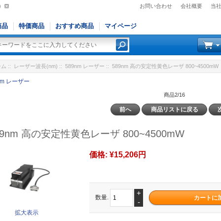
)
お問い合わせ
会社概要
当
商品
特価商品
おすすめ商品
マイページ
ーム
::
レーザー波長(nm)
::
589nm レーザー
:: 589nm 高の安定性黄色レーザ 800~4500mW
nm レーザー
商品2/16
前へ
商品リストに戻る
89nm 高の安定性黄色レーザ 800~4500mW
価格:
¥15,206円
+
数量.
-
拡大表示