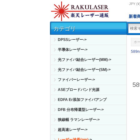
JPY (¥
新着
カテゴリ
DPSSレーザー->
ホ
半導体レーザー->
589
光ファイバ結合レーザー(MM)->
光ファイバ結合レーザー(SM)->
ファイバーレーザー->
5
ASEブロードバンド光源
EDFA Er添加ファイバアンプ
DFB 分布帰還型レーザー->
狭線幅 ラマンレーザー->
超高速レーザー->
レーザー波長(nm)
->