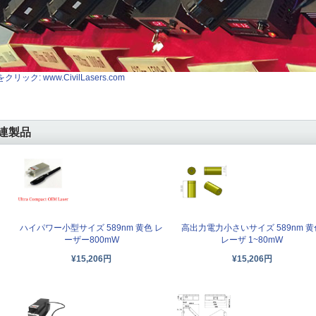
クリック: www.CivilLasers.com
連製品
高出力電力小さいサイズ 589nm 黄
ハイパワー小型サイズ 589nm 黄色 レ
レーザ 1~80mW
ーザー800mW
¥15,206円
¥15,206円