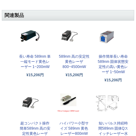
関連製品
長い寿命 589nm 単
589nm 高の安定性
操作簡単長い寿命
一縦モード黄色レ
黄色レーザ
589nm 固体状態安
ーザー 1~200mW
800~4500mW
定性の高い黄色レ
ーザ 1~50mW
¥15,206円
¥15,206円
¥15,206円
超コンパクト操作
短いパルス持続時
ハイパワー小型サ
簡単589nm 高の安
間589nm 固体Qス
イズ 589nm 黄色
定性黄色レーザ
イッチレーザー水
レーザー800mW