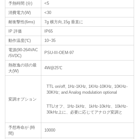
予熱時間 (分)
<5
消費電力(W)
<30
耐衝撃性(6ms)
7g 横方向,15g 垂直に
IP 評価
IP65
動作温度(℃)
10~35
電源(90-264VAC
PSU-III-OEM-97
/5VDC)
熱散逸の頭の最
4W@25℃
大(W)
TTL on/off, 1Hz-1KHz, 1KHz-10KHz, 10KHz-
30KHz; and Analog modulation optional
変調オプション
TTL/オフ、1Hz-1kHz、1kHz-10kHz、10kHz-
30kHz上に、必要に応じてアナログ変調と
予想寿命が (時
10000
間)