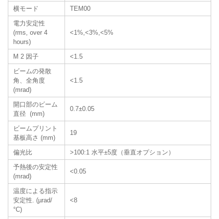
横モード
TEM00
電力安定性
(rms, over 4
<1%,<3%,<5%
hours)
M 2 因子
<1.5
ビームの発散
角、全角度
<1.5
(mrad)
開口部のビーム
0.7±0.05
直径 (mm)
ビームプリント
19
基板高さ (mm)
偏光比
>100:1 水平±5度（垂直オプション）
予熱後の安定性
<0.05
(mrad)
温度による指示
安定性. (µrad/
<8
°C)