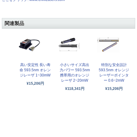
関連製品
高い安定性 長い寿
小さいサイズ高出
特別な安全設計
命 593.5nm オレン
力パワー 593.5nm
593.5nm オレンジ
ジレーザ 1~30mW
携帯用のオレンジ
レーザーポインタ
レーザ 2~20mW
ー 0.6~2mW
¥15,206円
¥118,341円
¥15,206円
低コスト操作簡単
593.5nm 高の安定
ハイパワー小型サ