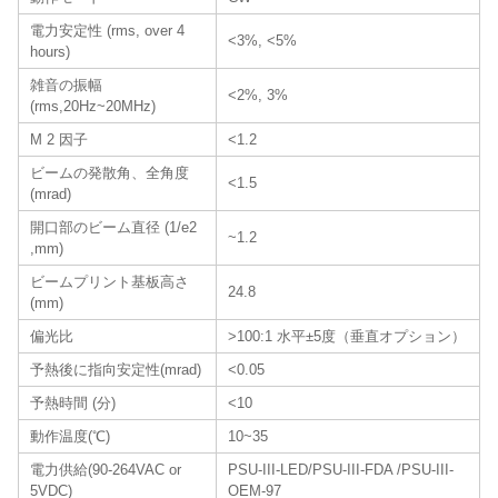
電力安定性 (rms, over 4
<3%, <5%
hours)
雑音の振幅
<2%, 3%
(rms,20Hz~20MHz)
M 2 因子
<1.2
ビームの発散角、全角度
<1.5
(mrad)
開口部のビーム直径 (1/e2
~1.2
,mm)
ビームプリント基板高さ
24.8
(mm)
偏光比
>100:1 水平±5度（垂直オプション）
予熱後に指向安定性(mrad)
<0.05
予熱時間 (分)
<10
動作温度(℃)
10~35
電力供給(90-264VAC or
PSU-III-LED/PSU-III-FDA /PSU-III-
5VDC)
OEM-97