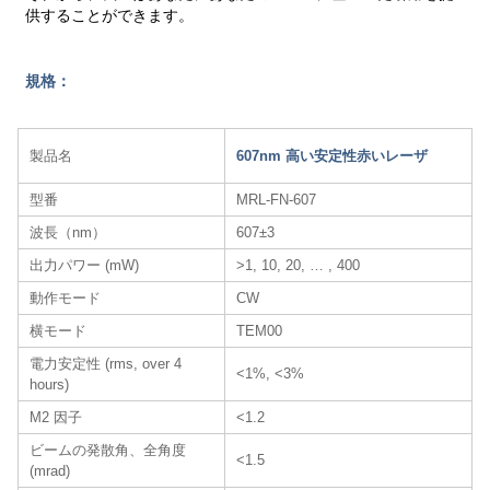
供することができます。
規格：
製品名
607nm 高い安定性赤いレーザ
型番
MRL-FN-607
波長（nm）
607±3
出力パワー (mW)
>1, 10, 20, … , 400
動作モード
CW
横モード
TEM00
電力安定性 (rms, over 4
<1%, <3%
hours)
M2 因子
<1.2
ビームの発散角、全角度
<1.5
(mrad)