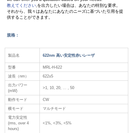
教えてください
,を出力したい場合は、あなたの特別な要求。
それから、我々はあなたにあなたのニーズに基づいた引用を提
供することができます。
規格：
製品名
622nm 高い安定性赤いレーザ
型番
MRL-H-622
波長（nm）
622±5
出力パワー
>1, 10, 20, … , 50
(mW)
動作モード
CW
横モード
マルチモード
電力安定性
(rms, over 4
<1%, <3%, <5%
hours)