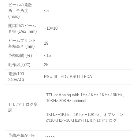
ビームの発散
角、全角度
<5
(mrad)
開口部のビーム
~10×10
直径 (1/e2 ,mm)
ビームプリント
29
基板高さ (mm)
予熱時間 (分)
<15
動作温度(℃)
25
電源(100-
PSU-III-LED / PSU-III-FDA
240VAC)
TTL or Analog with 1Hz-1KHz 1KHz-10KHz,
10KHz-30KHz optional
TTL /アナログ変
調
1KHz〜1KHz、1KHz〜10KHz、オプション
の10KHz〜30KHzのTTLまたはアナログ
予想寿命が (時