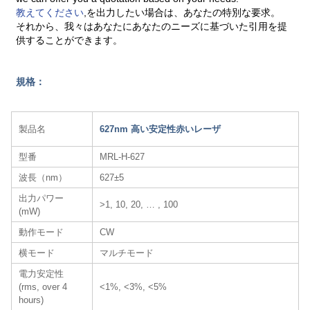
教えてください
,を出力したい場合は、あなたの特別な要求。
それから、我々はあなたにあなたのニーズに基づいた引用を提
供することができます。
規格：
製品名
627nm 高い安定性赤いレーザ
型番
MRL-H-627
波長（nm）
627±5
出力パワー
>1, 10, 20, … , 100
(mW)
動作モード
CW
横モード
マルチモード
電力安定性
(rms, over 4
<1%, <3%, <5%
hours)