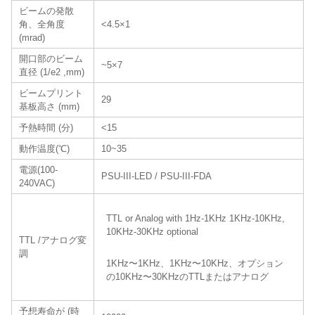
ビームの発散
角、全角度
<4.5×1
(mrad)
開口部のビーム
~5×7
直径 (1/e2 ,mm)
ビームプリント
29
基板高さ (mm)
予熱時間 (分)
<15
動作温度(℃)
10~35
電源(100-
PSU-III-LED / PSU-III-FDA
240VAC)
TTL or Analog with 1Hz-1KHz 1KHz-10KHz,
10KHz-30KHz optional
TTL /アナログ変
調
1KHz〜1KHz、1KHz〜10KHz、オプション
の10KHz〜30KHzのTTLまたはアナログ
予想寿命が (時