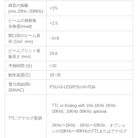
雑音の振幅
<1%
(rms,20Hz~20MHz)
ビームの発散角、
<2.5
全角度(mrad)
開口部のビーム直
~5×8
径 (1/e2 ,mm)
ビームプリント基
24.8
板高さ (mm)
予熱時間 (分)
<10
動作温度(℃)
10~35
電力供給(85-
PSU-III-LED/PSU-III-FDA
264VAC)
TTL or Analog with 1Hz-1KHz 1KHz-
10KHz, 10KHz-30KHz optional
TTL /アナログ変調
1KHz〜1KHz、1KHz〜10KHz、オプショ
ンの10KHz〜30KHzのTTLまたはアナログ