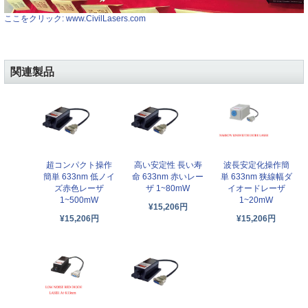
ここをクリック: www.CivilLasers.com
関連製品
超コンパクト操作
高い安定性 長い寿
波長安定化操作簡
簡単 633nm 低ノイ
命 633nm 赤いレー
単 633nm 狭線幅ダ
ズ赤色レーザ
ザ 1~80mW
イオードレーザ
1~500mW
1~20mW
¥15,206円
¥15,206円
¥15,206円