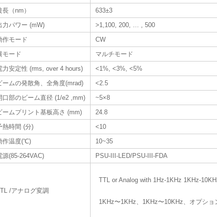
波長（nm）
633±3
出力パワー (mW)
>1,100, 200, … , 500
動作モード
CW
横モード
マルチモード
力安定性 (rms, over 4 hours)
<1%, <3%, <5%
ビームの発散角、全角度(mrad)
<2.5
開口部のビーム直径 (1/e2 ,mm)
~5×8
ビームプリント基板高さ (mm)
24.8
予熱時間 (分)
<10
動作温度(℃)
10~35
源(85-264VAC)
PSU-III-LED/PSU-III-FDA
TTL or Analog with 1Hz-1KHz 1KHz-10KH
TTL /アナログ変調
1KHz〜1KHz、1KHz〜10KHz、オプシ