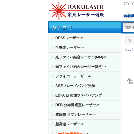
JPY (¥
新着
カテゴリ
DPSSレーザー->
ホ
半導体レーザー->
633
光ファイバ結合レーザー(MM)->
光ファイバ結合レーザー(SM)->
ファイバーレーザー->
低
ASEブロードバンド光源
EDFA Er添加ファイバアンプ
DFB 分布帰還型レーザー->
狭線幅 ラマンレーザー->
超高速レーザー->
レーザー波長(nm)
->