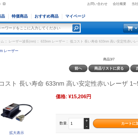
)
お問い合わせ
会社概要
当
商品
特価商品
おすすめ商品
マイページ
ーム
::
レーザー波長(nm)
::
633nm レーザー
:: 低コスト 長い寿命 633nm 高い安定性赤いレー
nm レーザー
商品3/7
前へ
商品リストに戻る
コスト 長い寿命 633nm 高い安定性赤いレーザ 1~
価格:
¥15,206円
+
数量.
-
拡大表示