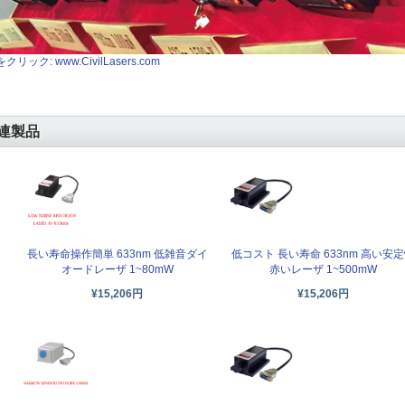
クリック: www.CivilLasers.com
連製品
長い寿命操作簡単 633nm 低雑音ダイ
低コスト 長い寿命 633nm 高い安
オードレーザ 1~80mW
赤いレーザ 1~500mW
¥15,206円
¥15,206円