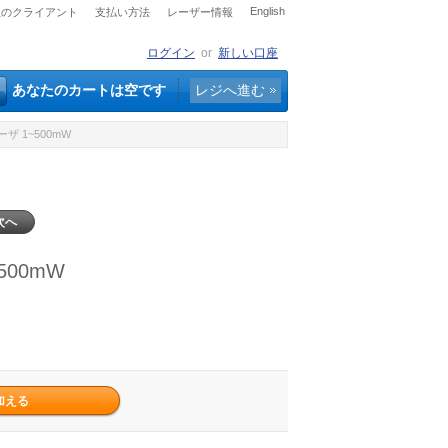
English
社のクライアント
支払い方法
レーザー情報
ログイン
or
新しい口座
あなたのカートは空です
レジへ進む
ザ 1~500mW
次へ
500mW