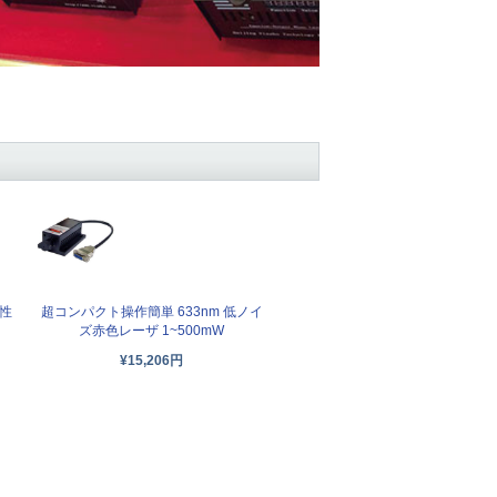
定性
超コンパクト操作簡単 633nm 低ノイ
ズ赤色レーザ 1~500mW
¥15,206円