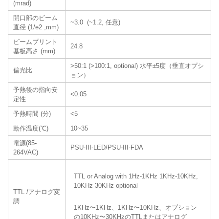
(mrad)
開口部のビーム
~3.0 (~1.2, 任意)
直径 (1/e2 ,mm)
ビームプリント
24.8
基板高さ (mm)
>50:1 (>100:1, optional) 水平±5度（垂直オプシ
偏光比
ョン）
予熱後の指向安
<0.05
定性
予熱時間 (分)
<5
動作温度(℃)
10~35
電源(85-
PSU-III-LED/PSU-III-FDA
264VAC)
TTL or Analog with 1Hz-1KHz 1KHz-10KHz,
10KHz-30KHz optional
TTL /アナログ変
調
1KHz〜1KHz、1KHz〜10KHz、オプション
の10KHz〜30KHzのTTLまたはアナログ