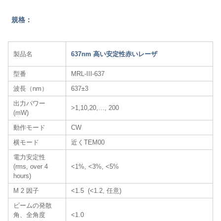
規格：
製品名
637nm 高い安定性赤いレーザ
型番
MRL-III-637
波長（nm）
637±3
出力パワー
>1,10,20,…, 200
(mW)
動作モード
CW
横モード
近くTEM00
電力安定性
(rms, over 4
<1%, <3%, <5%
hours)
M 2 因子
<1.5 (<1.2, 任意)
ビームの発散
角、全角度
<1.0