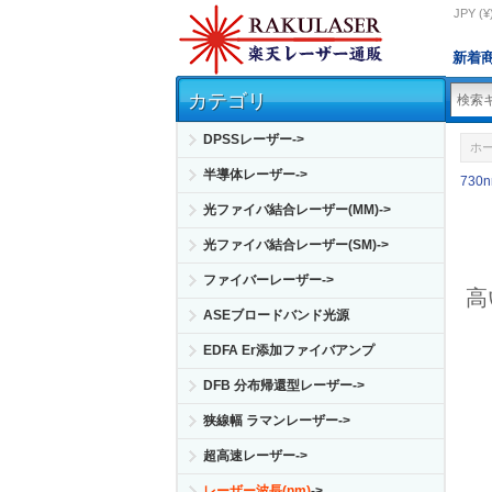
JPY (¥
新着
カテゴリ
DPSSレーザー->
ホ
半導体レーザー->
730
光ファイバ結合レーザー(MM)->
光ファイバ結合レーザー(SM)->
ファイバーレーザー->
高
ASEブロードバンド光源
EDFA Er添加ファイバアンプ
DFB 分布帰還型レーザー->
狭線幅 ラマンレーザー->
超高速レーザー->
レーザー波長(nm)
->