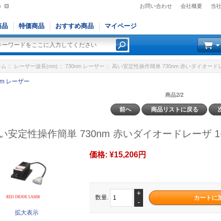
)
お問い合わせ
会社概要
当
商品
特価商品
おすすめ商品
マイページ
ーム
::
レーザー波長(nm)
::
730nm レーザー
:: 高い安定性操作簡単 730nm 赤いダイオードレ
nm レーザー
商品2/2
前へ
商品リストに戻る
い安定性操作簡単 730nm 赤いダイオードレーザ 1~
価格:
¥15,206円
+
数量.
-
拡大表示