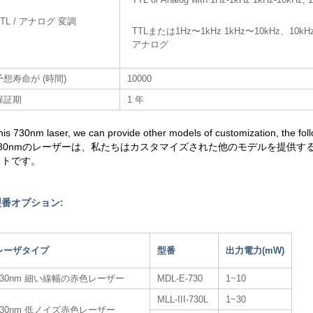
TTL / アナログ 変調
TTLまたは1Hz〜1kHz 1kHz〜10kHz、10
アナログ
予想寿命が (時間)
10000
保証期
1 年
his 730nm laser, we can provide other models of customization, the follow
730nmのレーザーは、私たちはカスタマイズされた他のモデルを提供
ストです。
型番オプション:
レーザタイプ
型番
出力電力(mW)
730nm 細い線幅の赤色レーザー
MDL-E-730
1~10
MLL-III-730L
1~30
730nm 低ノイズ赤色レーザー