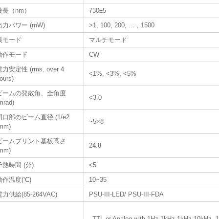
波長（nm）
730±5
出力パワー (mW)
>1, 100, 200, … , 1500
横モード
マルチモード
動作モード
CW
力安定性 (rms, over 4
<1%, <3%, <5%
ours)
ビームの発散角、全角度
<3.0
mrad)
開口部のビーム直径 (1/e2
~5×8
mm)
ビームプリント基板高さ
24.8
mm)
予熱時間 (分)
<5
動作温度(℃)
10~35
電力供給(85-264VAC)
PSU-III-LED/ PSU-III-FDA
TTL or Analog with 1Hz-1kHz 1kHz-10kHz, 