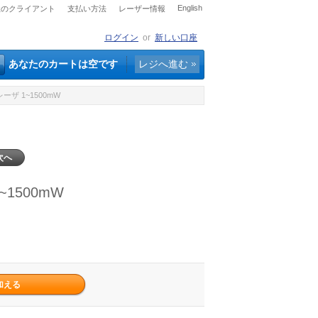
English
社のクライアント
支払い方法
レーザー情報
ログイン
or
新しい口座
あなたのカートは空です
レジへ進む
ーザ 1~1500mW
次へ
1500mW