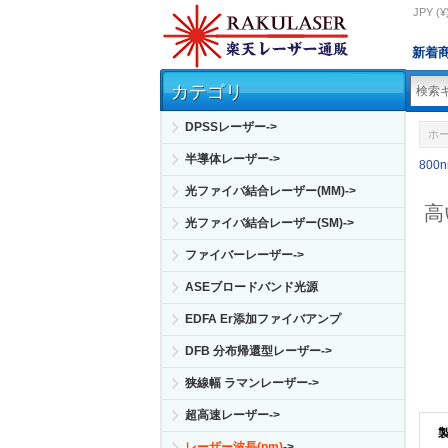
JPY (¥
新着
カテゴリ
DPSSレーザー->
ホ
半導体レーザー->
800
光ファイバ結合レーザー(MM)->
高
光ファイバ結合レーザー(SM)->
ファイバーレーザー->
ASEブロードバンド光源
EDFA Er添加ファイバアンプ
DFB 分布帰還型レーザー->
狭線幅 ラマンレーザー->
超高速レーザー->
レーザー波長(nm)
->