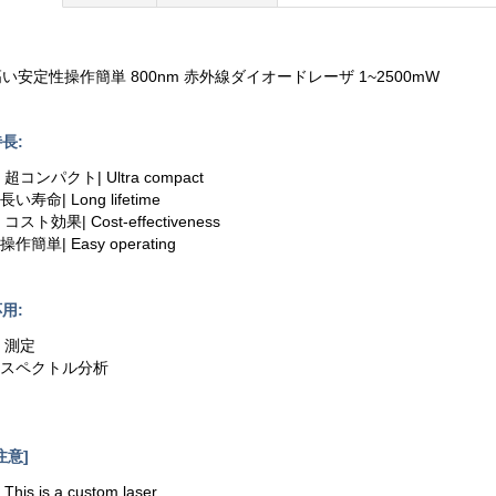
い安定性操作簡単 800nm 赤外線ダイオードレーザ 1~2500mW
長:
. 超コンパクト| Ultra compact
.長い寿命| Long lifetime
. コスト効果| Cost-effectiveness
.操作簡単| Easy operating
用:
. 測定
2.スペクトル分析
注意]
. This is a custom laser.