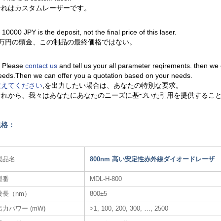
それはカスタムレーザーです。
. 10000 JPY is the deposit, not the final price of this laser.
1万円の頭金、この制品の最終価格ではない。
. Please
contact us
and tell us your all parameter reqirements. then we
eeds.Then we can offer you a quotation based on your needs.
教えてください
,を出力したい場合は、あなたの特別な要求。
それから、我々はあなたにあなたのニーズに基づいた引用を提供するこ
規格：
製品名
800nm 高い安定性赤外線ダイオードレーザ
型番
MDL-H-800
波長（nm）
800±5
出力パワー (mW)
>1, 100, 200, 300, …, 2500