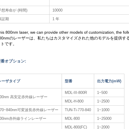
予想寿命が (時間)
10000
保証期
1 年
his 800nm laser, we can provide other models of customization, the follow
800nmのレーザーは、私たちはカスタマイズされた他のモデルを提供
ストです。
型番オプション:
レーザタイプ
型番
出力電力(mW)
MDL-III-800R
1~500
800nm 高安定赤外線レーザー
MDL-H-800
1~2500
770~840nm可変波長赤外線レーザー
TUN-Ti-770-840
1~1000
800nm赤外線ラインレーザー
MDL-800
1~25000
MDL-800(FC)
1~2000