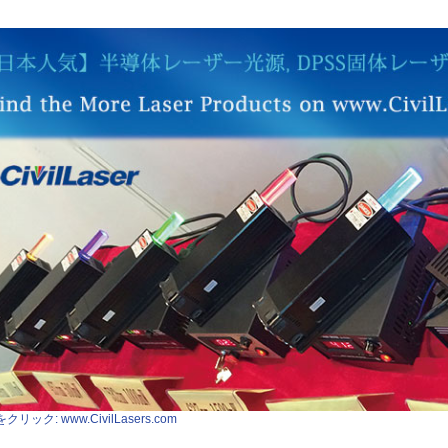
クリック: www.CivilLasers.com