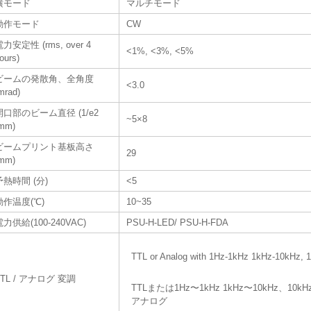
横モード
マルチモード
動作モード
CW
力安定性 (rms, over 4
<1%, <3%, <5%
ours)
ビームの発散角、全角度
<3.0
mrad)
開口部のビーム直径 (1/e2
~5×8
mm)
ビームプリント基板高さ
29
mm)
予熱時間 (分)
<5
動作温度(℃)
10~35
電力供給(100-240VAC)
PSU-H-LED/ PSU-H-FDA
TTL or Analog with 1Hz-1kHz 1kHz-10kHz, 
TTL / アナログ 変調
TTLまたは1Hz〜1kHz 1kHz〜10kHz、10
アナログ