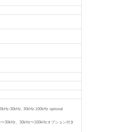
10kHz-30kHz, 30kHz-100kHz optional
kHz〜30kHz、30kHz〜100kHzオプション付き