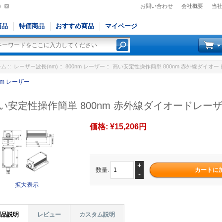
)
お問い合わせ
会社概要
当
商品
特価商品
おすすめ商品
マイページ
ーム
::
レーザー波長(nm)
::
800nm レーザー
:: 高い安定性操作簡単 800nm 赤外線ダイオード
nm レーザー
い安定性操作簡単 800nm 赤外線ダイオードレーザ 1
価格:
¥15,206円
+
数量.
-
拡大表示
製品説明
レビュー
カスタム説明