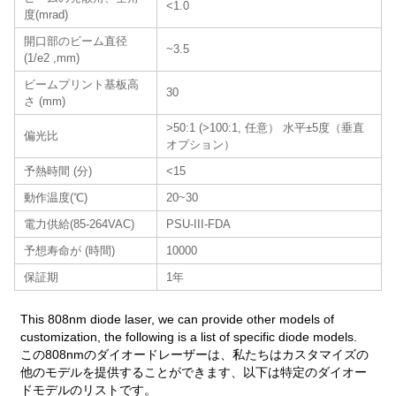
<1.0
度(mrad)
開口部のビーム直径
~3.5
(1/e2 ,mm)
ビームプリント基板高
30
さ (mm)
>50:1 (>100:1, 任意） 水平±5度（垂直
偏光比
オプション）
予熱時間 (分)
<15
動作温度(℃)
20~30
電力供給(85-264VAC)
PSU-III-FDA
予想寿命が (時間)
10000
保証期
1年
This 808nm diode laser, we can provide other models of
customization, the following is a list of specific diode models.
この808nmのダイオードレーザーは、私たちはカスタマイズの
他のモデルを提供することができます、以下は特定のダイオー
ドモデルのリストです。