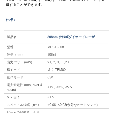
供することができます。
仕様：
製品名
808nm 狭線幅ダイオードレーザ
型番
MDL-E-808
波長（nm）
808±3
出力パワー (mW)
>1, 2, 3, …,20
横モード
近く TEM00
動作モード
CW
電力安定性 (rms, over 4
<1%, <3%, <5%
hours)
M 2 因子
<1.5
スペクトル線幅（nm）
<0.06, <0.03(余分なヒートシンク)
ビームの発散角、全角