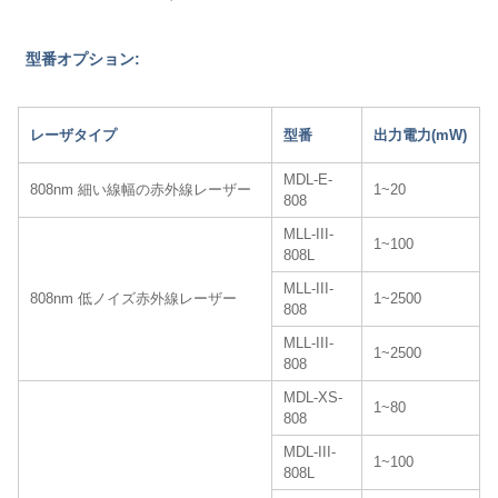
型番オプション:
レーザタイプ
型番
出力電力(mW)
MDL-E-
808nm 細い線幅の赤外線レーザー
1~20
808
MLL-III-
1~100
808L
MLL-III-
808nm 低ノイズ赤外線レーザー
1~2500
808
MLL-III-
1~2500
808
MDL-XS-
1~80
808
MDL-III-
1~100
808L