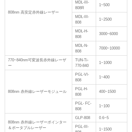
MDL-III-
1~500
808R
808nm 高安定赤外線レーザー
MDL-III-
1~2500
808
MDL-H-
3000~6000
808
MDL-N-
7000~10000
808
770~840nm可変波長赤外線レーザ
TUN-Ti-
1~1000
ー
770-840
PGL-VI-
1~400
808
PGL-H-
808nm 赤外線レーザーモジュール
400~1500
808
PGL- FC-
1~100
808
GLP-808
0.6~5
808nm 赤外線レーザーポインター
PGL-III-
＆ポータブルレーザー
1~1500