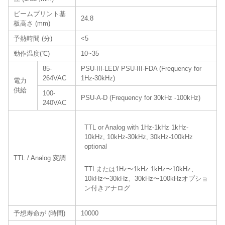
ビームプリント基
24.8
板高さ (mm)
予熱時間 (分)
<5
動作温度(℃)
10~35
85-
PSU-III-LED/ PSU-III-FDA (Frequency for
264VAC
1Hz-30kHz)
電力
供給
100-
PSU-A-D (Frequency for 30kHz -100kHz)
240VAC
TTL or Analog with 1Hz-1kHz 1kHz-
10kHz, 10kHz-30kHz, 30kHz-100kHz
optional
TTL / Analog 変調
TTLまたは1Hz〜1kHz 1kHz〜10kHz、
10kHz〜30kHz、30kHz〜100kHzオプショ
ン付きアナログ
予想寿命が (時間)
10000