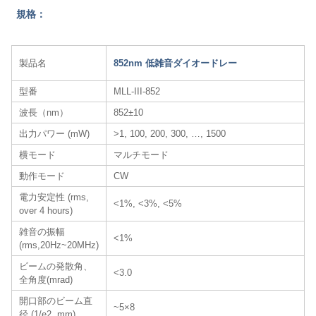
規格：
製品名
852nm 低雑音ダイオードレー
型番
MLL-III-852
波長（nm）
852±10
出力パワー (mW)
>1, 100, 200, 300, …, 1500
横モード
マルチモード
動作モード
CW
電力安定性 (rms,
<1%, <3%, <5%
over 4 hours)
雑音の振幅
<1%
(rms,20Hz~20MHz)
ビームの発散角、
<3.0
全角度(mrad)
開口部のビーム直
~5×8
径 (1/e2 ,mm)