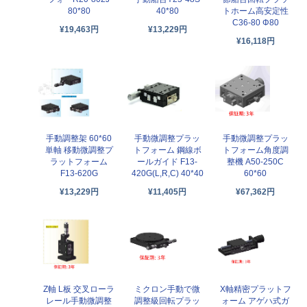
40*80
80*80
トホーム高安定性
C36-80 Φ80
¥13,229円
¥19,463円
¥16,118円
手動調整架 60*60
手動微調整プラッ
手動微調整プラッ
単軸 移動微調整プ
トフォーム 鋼線ボ
トフォーム角度調
ラットフォーム
ールガイド F13-
整機 A50-250C
F13-620G
420G(L,R,C) 40*40
60*60
¥13,229円
¥11,405円
¥67,362円
Z軸 L板 交叉ローラ
ミクロン手動で微
X軸精密プラットフ
レール手動微調整
調整級回転プラッ
ォーム アゲハ式ガ