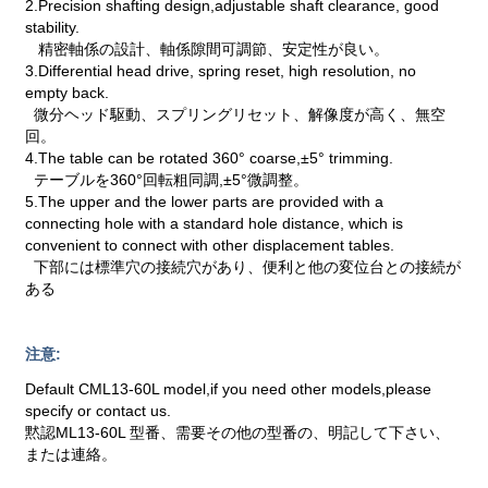
2.Precision shafting design,adjustable shaft clearance, good
stability.
精密軸係の設計、軸係隙間可調節、安定性が良い。
3.Differential head drive, spring reset, high resolution, no
empty back.
微分ヘッド駆動、スプリングリセット、解像度が高く、無空
回。
4.The table can be rotated 360° coarse,±5° trimming.
テーブルを360°回転粗同調,±5°微調整。
5.The upper and the lower parts are provided with a
connecting hole with a standard hole distance, which is
convenient to connect with other displacement tables.
下部には標準穴の接続穴があり、便利と他の変位台との接続が
ある
注意:
Default CML13-60L model,if you need other models,please
specify or contact us.
黙認ML13-60L 型番、需要その他の型番の、明記して下さい、
または連絡。