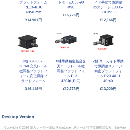
プラットフォーム
トホームC36-90
イド手動で微調整
RL13-40JC
Φ90
のステージ L8035-
40*40mm
17X 35*35
¥16,726円
¥14,901円
¥12,166円
Z軸 R20-602J
X軸手動精密船台交
Z軸 単一ガイド手動
60*60 交叉レール
叉ローラレール微
で微調整ステージ
微調整プラットフ
調整プラットフォ
精密プラットフォ
ォーム変位昇降プ
ーム F13-
ーム R20-401J
ラットフォーム
420J(L,R,C)
40*40
¥16,118円
¥12,773円
¥13,229円
Desktop Version
Copyright © 2026
楽天レーザー通販 RakuLaser
. 納クール科学技術株式会社 .
SiteMap