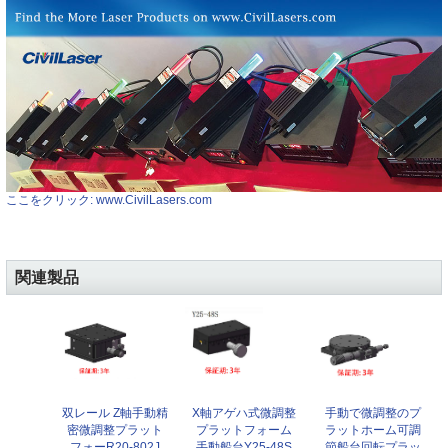
ここをクリック: www.CivilLasers.com
関連製品
X軸アゲハ式微調整
双レール Z軸手動精
手動で微調整のプ
プラットフォーム
密微調整プラット
ラットホーム可調
手動船台Y25-48S
フォーR20-802J
節船台回転プラッ