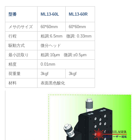
型番
ML13-60L
ML13-60R
メサのサイズ
60*60mm
60*60mm
行程
粗調:6.5mm 微調: 0.33mm
駆動方式
微分ヘッド
最小読取り
粗調:10μm 微調:±0.5μm
精度
0.01mm
荷重量
3kgf
3kgf
材料
表面黒色酸化