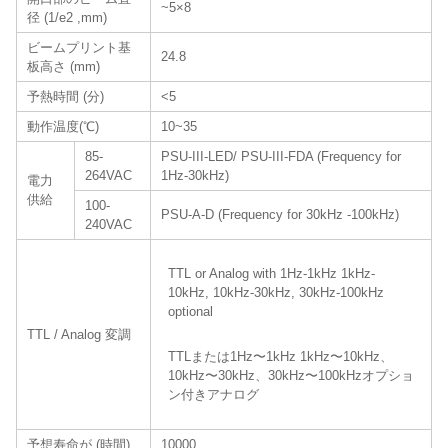
~5×8
径 (1/e2 ,mm)
ビームプリント基
24.8
板高さ (mm)
予熱時間 (分)
<5
動作温度(℃)
10~35
85-
PSU-III-LED/ PSU-III-FDA (Frequency for
264VAC
1Hz-30kHz)
電力
供給
100-
PSU-A-D (Frequency for 30kHz -100kHz)
240VAC
TTL or Analog with 1Hz-1kHz 1kHz-
10kHz, 10kHz-30kHz, 30kHz-100kHz
optional
TTL / Analog 変調
TTLまたは1Hz〜1kHz 1kHz〜10kHz、
10kHz〜30kHz、30kHz〜100kHzオプショ
ン付きアナログ
予想寿命が (時間)
10000