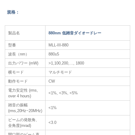
規格：
製品名
880nm 低雑音ダイオードレー
型番
MLL-III-880
波長（nm）
880±5
出力パワー (mW)
>1,100,200,…, 1800
横モード
マルチモード
動作モード
CW
電力安定性 (rms,
<1%, <3%, <5%
over 4 hours)
雑音の振幅
<1%
(rms,20Hz~20MHz)
ビームの発散角、
<3.0
全角度(mrad)
開口部のビーム直