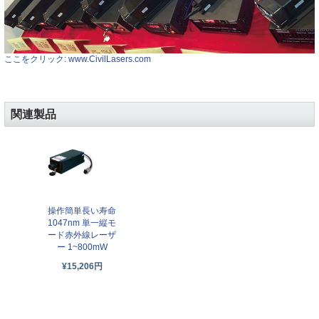
ここをクリック: www.CivilLasers.com
関連製品
操作簡単長い寿命
1047nm 単一縦モ
ード赤外線レーザ
ー 1~800mW
¥15,206円