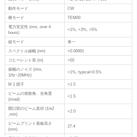
動作モード
CW
横モード
TEM00
電力安定性 (rms, over 4
<1%, <3%, <5%
hours)
縦モード
単一
スペクトル線幅 (nm)
<0.00001
コヒーレント長 (m)
>50
振幅のノイズ (rms,
<1%, typical<0.5%
1Hz~20MHz)
M 2 因子
<1.5
ビームの発散角、全角度
<1.5
(mrad)
開口部のビーム直径 (1/e2
<2.0
,mm)
ビームプリント基板高さ
27.4
(mm)