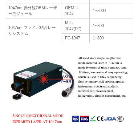
1047nm 赤外線OEMレーザ
OEM-U-
1~500J
ーモジュール
1047
MIL-
1~800
1047nm ファイバ結合レー
1047(FC)
ザシステム
FC-1047
1~800