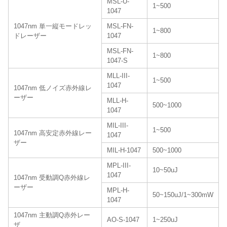
MSL-U-
1~500
1047
1047nm 単一縦モードレッ
MSL-FN-
1~800
ドレーザー
1047
MSL-FN-
1~800
1047-S
MLL-III-
1~500
1047
1047nm 低ノイズ赤外線レ
ーザー
MLL-H-
500~1000
1047
MIL-III-
1~500
1047nm 高安定赤外線レー
1047
ザー
MIL-H-1047
500~1000
MPL-III-
10~50uJ
1047
1047nm 受動調Q赤外線レ
ーザー
MPL-H-
50~150uJ/1~300mW
1047
1047nm 主動調Q赤外レー
AO-S-1047
1~250uJ
ザ