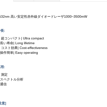
532nm 高い安定性赤外線ダイオードレーザ1000~3500mW
長:
. 超コンパクト| Ultra compact
.長い寿命| Long lifetime
. コスト効果| Cost-effectiveness
.操作簡単| Easy operating
用:
. 測定
2.スペクトル分析
.通信
注意]