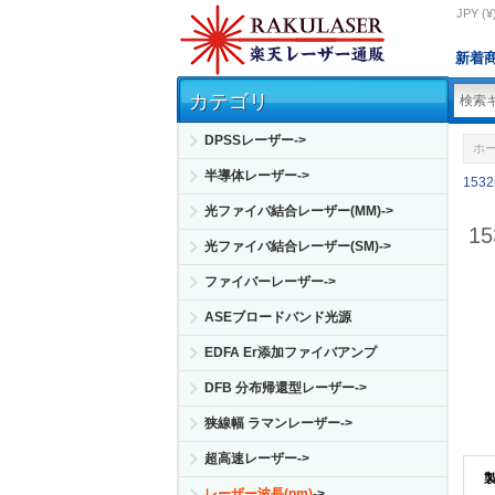
JPY (¥
新着
カテゴリ
DPSSレーザー->
ホ
半導体レーザー->
153
光ファイバ結合レーザー(MM)->
1
光ファイバ結合レーザー(SM)->
ファイバーレーザー->
ASEブロードバンド光源
EDFA Er添加ファイバアンプ
DFB 分布帰還型レーザー->
狭線幅 ラマンレーザー->
超高速レーザー->
レーザー波長(nm)
->