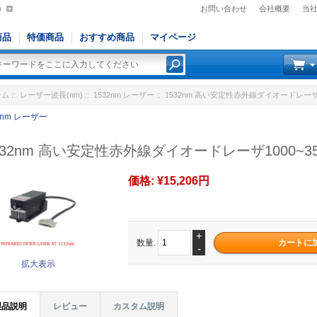
)
お問い合わせ
会社概要
当
商品
特価商品
おすすめ商品
マイページ
ーム
::
レーザー波長(nm)
::
1532nm レーザー
:: 1532nm 高い安定性赤外線ダイオードレーザ1
2nm レーザー
532nm 高い安定性赤外線ダイオードレーザ1000~35
価格:
¥15,206円
+
数量.
-
拡大表示
製品説明
レビュー
カスタム説明