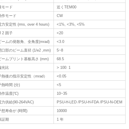
横モード
近くTEM00
動作モード
CW
力安定性 (rms, over 4 hours)
<1%, <3%, <5%
M 2 因子
<20
ビームの発散角、全角度(mrad)
<3.0
開口部のビーム直径 (1/e2 ,mm)
5~8
ビームプリント基板高さ (mm)
68.5
偏光比
> 100: 1
予熱後の指示安定性（mrad）
<0.05
予熱時間 (分)
<5
動作温度(℃)
10~35
電力供給(90-264VAC)
PSU-H-LED /PSU-H-FDA /PSU-N-OEM
予想寿命が (時間)
10000
保証期
1 年