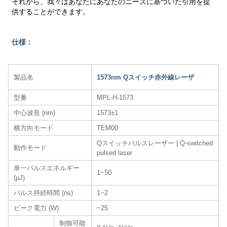
それから、我々はあなたにあなたのニーズに基づいた引用を提
供することができます。
仕様：
製品名
1573nm Qスイッチ赤外線レーザ
型番
MPL-H-1573
中心波長 (nm)
1573±1
横方向モード
TEM00
Qスイッチパルスレーザー | Q-switched
動作モード
pulsed laser
単一パルスエネルギー
1~50
(µJ)
パルス持続時間 (ns)
1~2
ピーク電力 (W)
~25
制御可能