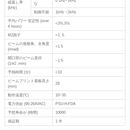
0.1Hz~1kHz
繰返し率
な
(kHz)
制御不能
1kHz ~2kHz
平均パワー 安定性 (over
<3%,5%
4 hours)
M2因子
<1. 5
ビームの発散角、全角度
<1.5
(mrad)
開口部のビーム直径
~1.5
(1/e2 ,mm)
予熱時間 (分)
<10
ビームプリント基板高さ
29
(mm)
動作温度(℃)
10~35
電力供給 (90-264VAC)
PSU-H-FDA
予想寿命が (時間)
10000
保証期
1 年