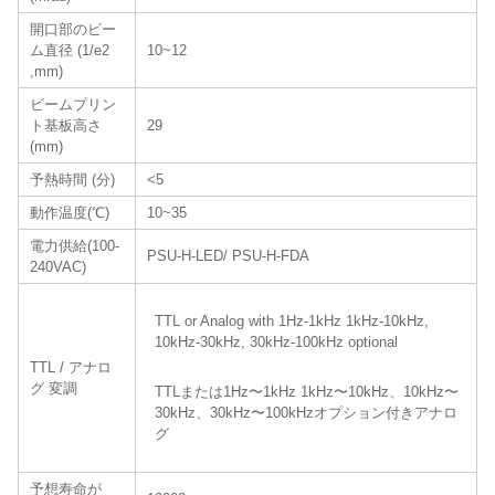
開口部のビー
ム直径 (1/e2
10~12
,mm)
ビームプリン
ト基板高さ
29
(mm)
予熱時間 (分)
<5
動作温度(℃)
10~35
電力供給(100-
PSU-H-LED/ PSU-H-FDA
240VAC)
TTL or Analog with 1Hz-1kHz 1kHz-10kHz,
10kHz-30kHz, 30kHz-100kHz optional
TTL / アナロ
グ 変調
TTLまたは1Hz〜1kHz 1kHz〜10kHz、10kHz〜
30kHz、30kHz〜100kHzオプション付きアナロ
グ
予想寿命が