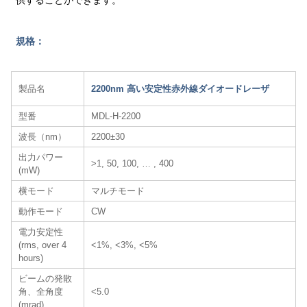
供することができます。
規格：
製品名
2200nm 高い安定性赤外線ダイオードレーザ
型番
MDL-H-2200
波長（nm）
2200±30
出力パワー
>1, 50, 100, … , 400
(mW)
横モード
マルチモード
動作モード
CW
電力安定性
(rms, over 4
<1%, <3%, <5%
hours)
ビームの発散
角、全角度
<5.0
(mrad)