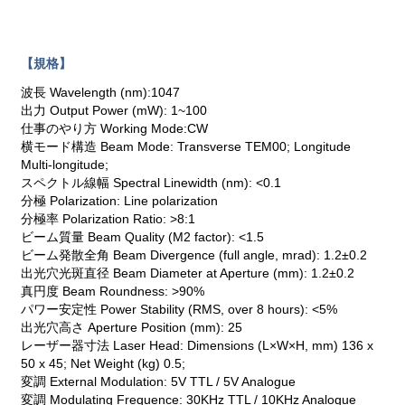
【規格】
波長 Wavelength (nm):1047
出力 Output Power (mW): 1~100
仕事のやり方 Working Mode:CW
横モード構造 Beam Mode: Transverse TEM00; Longitude
Multi-longitude;
スペクトル線幅 Spectral Linewidth (nm): <0.1
分極 Polarization: Line polarization
分極率 Polarization Ratio: >8:1
ビーム質量 Beam Quality (M2 factor): <1.5
ビーム発散全角 Beam Divergence (full angle, mrad): 1.2±0.2
出光穴光斑直径 Beam Diameter at Aperture (mm): 1.2±0.2
真円度 Beam Roundness: >90%
パワー安定性 Power Stability (RMS, over 8 hours): <5%
出光穴高さ Aperture Position (mm): 25
レーザー器寸法 Laser Head: Dimensions (L×W×H, mm) 136 x
50 x 45; Net Weight (kg) 0.5;
変調 External Modulation: 5V TTL / 5V Analogue
変調 Modulating Frequence: 30KHz TTL / 10KHz Analogue