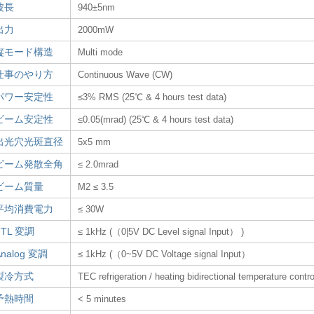
波長
940±5nm
出力
2000mW
縦モード構造
Multi mode
仕事のやり方
Continuous Wave (CW)
パワー安定性
≤3% RMS (25℃ & 4 hours test data)
ビーム安定性
≤0.05(mrad) (25℃ & 4 hours test data)
出光穴光斑直径
5x5 mm
ビーム発散全角
≤ 2.0mrad
ビーム質量
M2 ≤ 3.5
平均消費電力
≤ 30W
TTL 変調
≤ 1kHz (（0|5V DC Level signal Input） )
Analog 変調
≤ 1kHz (（0~5V DC Voltage signal Input）
製冷方式
TEC refrigeration / heating bidirectional temperature contr
予熱時間
< 5 minutes