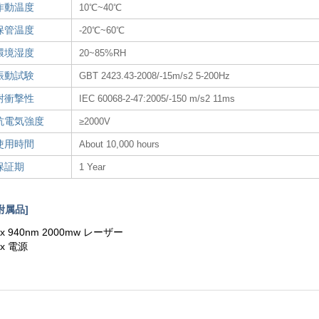
作動温度
10℃~40℃
保管温度
-20℃~60℃
環境湿度
20~85%RH
振動試験
GBT 2423.43-2008/-15m/s2 5-200Hz
耐衝撃性
IEC 60068-2-47:2005/-150 m/s2 11ms
抗電気強度
≥2000V
使用時間
About 10,000 hours
保証期
1 Year
附属品]
 x 940nm 2000mw レーザー
 x 電源