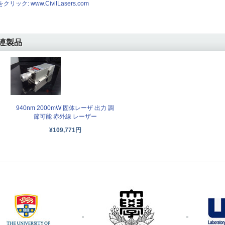
クリック: www.CivilLasers.com
連製品
940nm 2000mW 固体レーザ 出力 調
節可能 赤外線 レーザー
¥109,771円