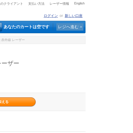
English
社のクライアント
支払い方法
レーザー情報
ログイン
or
新しい口座
あなたのカートは空です
レジへ進む
可能 赤外線 レーザー
 レーザー