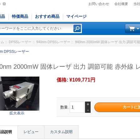
)
お問い合わせ
会社概要
当
商品
特価商品
おすすめ商品
マイページ
ーム
::
DPSSレーザー
::
940nm DPSSレーザー
:: 940nm 2000mW 固体レーザ 出力 調節
nm DPSSレーザー
40nm 2000mW 固体レーザ 出力 調節可能 赤外線
価格:
¥109,771円
+
数量.
-
拡大表示
製品説明
レビュー
カスタム説明