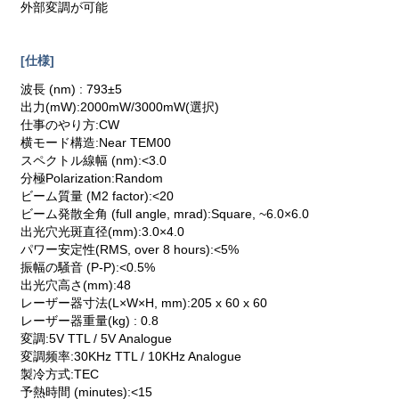
外部変調が可能
[仕様]
波長 (nm) : 793±5
出力(mW):2000mW/3000mW(選択)
仕事のやり方:CW
横モード構造:Near TEM00
スペクトル線幅 (nm):<3.0
分極Polarization:Random
ビーム質量 (M2 factor):<20
ビーム発散全角 (full angle, mrad):Square, ~6.0×6.0
出光穴光斑直径(mm):3.0×4.0
パワー安定性(RMS, over 8 hours):<5%
振幅の騒音 (P-P):<0.5%
出光穴高さ(mm):48
レーザー器寸法(L×W×H, mm):205 x 60 x 60
レーザー器重量(kg) : 0.8
変調:5V TTL / 5V Analogue
変調频率:30KHz TTL / 10KHz Analogue
製冷方式:TEC
予熱時間 (minutes):<15