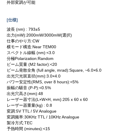
外部変調が可能
[仕様]
波長 (nm) : 793±5
出力(mW):2000mW/3000mW(選択)
仕事のやり方:CW
横モード構造:Near TEM00
スペクトル線幅 (nm):<3.0
分極Polarization:Random
ビーム質量 (M2 factor):<20
ビーム発散全角 (full angle, mrad):Square, ~6.0×6.0
出光穴光斑直径(mm):3.0×4.0
パワー安定性(RMS, over 8 hours):<5%
振幅の騒音 (P-P):<0.5%
出光穴高さ(mm):48
レーザー器寸法(L×W×H, mm):205 x 60 x 60
レーザー器重量(kg) : 0.8
変調:5V TTL / 5V Analogue
変調频率:30KHz TTL / 10KHz Analogue
製冷方式:TEC
予熱時間 (minutes):<15