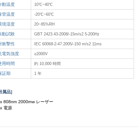
作動温度
10℃~40℃
保管温度
-20℃~60℃
環境湿度
20~85%RH
振動試験
GBT 2423.43-2008/-15m/s2 5-200Hz
耐衝撃性
IEC 60068-2-47:2005/-150 m/s2 11ms
抗電気強度
≥2000V
使用時間
約 10,000 時間
保証期
1 年
附属品]
 x 808nm 2000mw レーザー
 x 電源