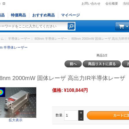
)
お問い合わせ
会社概要
当
商品
特価商品
おすすめ商品
マイページ
ーム
::
半導体レーザー
::
808nm 半導体レーザー
:: 808nm 2000mW 固体レーザ 高出力I
8nm 半導体レーザー
商品1/2
前へ
商品リストに戻る
08nm 2000mW 固体レーザ 高出力IR半導体レーザ
価格:
¥108,844円
+
数量.
-
拡大表示