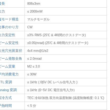
波長
808±3nm
出力
≤ 2000mW
縦モード構造
マルチモーダル
仕事のやり方
CW
出力安定性
≤3% RMS (25℃ & 4時間のテストデータ)
ビーム安定性
≤0.05(mrad) (25℃ & 4時間のテストデータ)
出光穴光斑直径
4x4 mm@1/e2
ビーム発散全角
≤ 2.0mrad
ビーム質量
M2 ≤ 3.0
平均消費電力
≤ 30W
TTL 変調
≤ 1kHz ( 0|5V DC レベル信号入力 )
Analog 変調
≤ 1kHz (0~5V DC 電圧信号入力t）
製冷方式
TEC 冷却/加熱 双方向温度制御 (温度制御精度: 0.1 ℃)
予熱時間
< 5 分