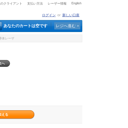
English
社のクライアント
支払い方法
レーザー情報
ログイン
or
新しい口座
あなたのカートは空です
レジへ進む
R半導体レーザ
次へ