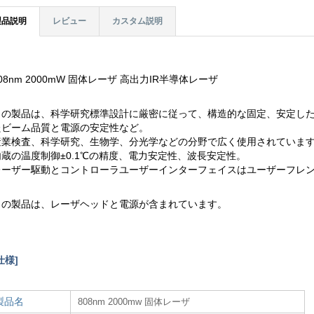
製品説明
レビュー
カスタム説明
08nm 2000mW 固体レーザ 高出力IR半導体レーザ
この製品は、科学研究標準設計に厳密に従って、構造的な固定、安定し
たビーム品質と電源の安定性など。
産業検査、科学研究、生物学、分光学などの分野で広く使用されていま
内蔵の温度制御±0.1℃の精度、電力安定性、波長安定性。
レーザー駆動とコントローラユーザーインターフェイスはユーザーフレ
この製品は、レーザヘッドと電源が含まれています。
仕様]
製品名
808nm 2000mw 固体レーザ