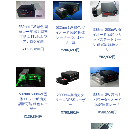
532nm 4W 緑色 固
532nm 1W 緑色 ダ
532nm 200mW ダ
体レーザ 出力調整
イオード 励起 固体
イオード 励起 ソリ
可能 なTTLおよび
レーザー ラボレー
ッドステート レー
アナログ変調
ザー源
ザ 高安定 緑色レー
¥1,535,090円
ザ
¥206,693円
¥82,932円
532nm 500mW 固
532nm 3W 高出力
2000mw高出力グ
体 LDレーザ 出力
パワーダイオード
リーンDPSSレーザ
調節可能 緑色 レー
励起固体レーザ
ー
ザー
¥580,558円
¥798,991円
¥139,894円