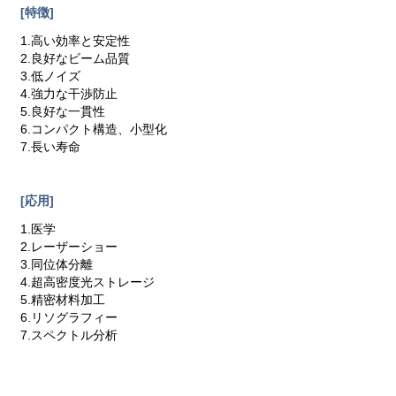
[特徴]
1.高い効率と安定性
2.良好なビーム品質
3.低ノイズ
4.強力な干渉防止
5.良好な一貫性
6.コンパクト構造、小型化
7.長い寿命
[応用]
1.医学
2.レーザーショー
3.同位体分離
4.超高密度光ストレージ
5.精密材料加工
6.リソグラフィー
7.スペクトル分析