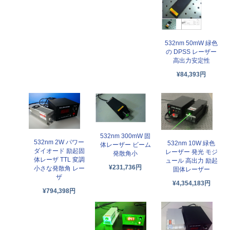
532nm 50mW 緑色
の DPSS レーザー
高出力安定性
¥84,393円
532nm 300mW 固
532nm 2W パワー
532nm 10W 緑色
体レーザー ビーム
ダイオード 励起固
レーザー 発光 モジ
発散角小
体レーザ TTL 変調
ュール 高出力 励起
¥231,736円
小さな発散角 レー
固体レーザー
ザ
¥4,354,183円
¥794,398円