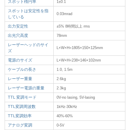
スポット楕円率
1±0.1
スポットは安定性を指
0.03mrad
している
出力安定性
±5% 8時間以上 rms
出光穴高度
78mm
レーザーヘッドのサイ
L×W×H=1805×150×125mm
ズ
電源のサイズ
L×W×H=238×146×102mm
ケーブルの長さ
1.0, 1.5m
レーザー重量
2.6kg
レーザー電源の重量
2.3kg
TTL 変調モード
0V-no lasing, 5V-lasing
TTL変調周波数
1kHz-30kHz
TTL変調効率
40%-60%
アナログ変調
0-5V