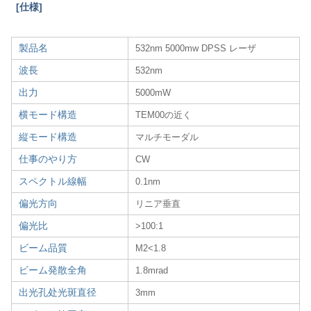
[仕様]
製品名
532nm 5000mw DPSS レーザ
波長
532nm
出力
5000mW
横モード構造
TEM00の近く
縦モード構造
マルチモーダル
仕事のやり方
CW
スペクトル線幅
0.1nm
偏光方向
リニア垂直
偏光比
>100:1
ビーム品質
M2<1.8
ビーム発散全角
1.8mrad
出光孔处光斑直径
3mm