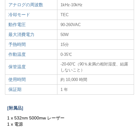
アナログの周波数
1kHz-10kHz
冷却モード
TEC
動作電圧
90-260VAC
最大消費電力
50W
予熱時間
15分
作動温度
0-35℃
-20-60℃（90％未満の相対湿度、結露
保管温度
しないこと）
使用時間
約 10,000 時間
保証期
1 年
[附属品]
1 x 532nm 5000mw レーザー
1 x 電源