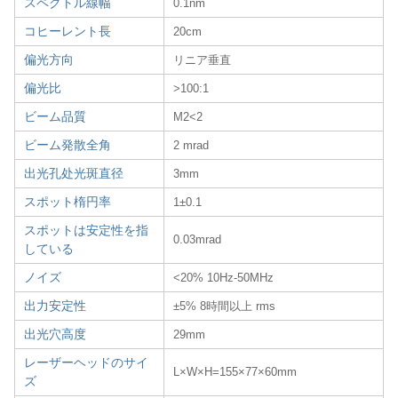
スペクトル線幅
0.1nm
コヒーレント長
20cm
偏光方向
リニア垂直
偏光比
>100:1
ビーム品質
M2<2
ビーム発散全角
2 mrad
出光孔处光斑直径
3mm
スポット楕円率
1±0.1
スポットは安定性を指
0.03mrad
している
ノイズ
<20% 10Hz-50MHz
出力安定性
±5% 8時間以上 rms
出光穴高度
29mm
レーザーヘッドのサイ
L×W×H=155×77×60mm
ズ