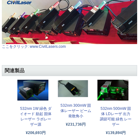
ここをクリック: www.CivilLasers.com
関連製品
532nm 300mW 固
532nm 1W 緑色 ダ
532nm 500mW 固
体レーザー ビーム
イオード 励起 固体
体 LDレーザ 出力
発散角小
レーザー ラボレー
調節可能 緑色 レー
ザー源
¥231,736円
ザー
¥206,693円
¥139,894円