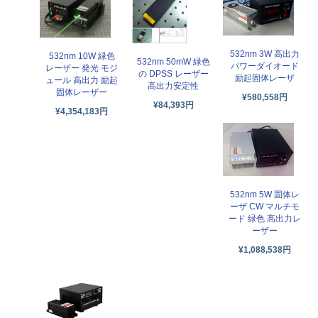
532nm 3W 高出力
532nm 10W 緑色
532nm 50mW 緑色
パワーダイオード
レーザー 発光 モジ
の DPSS レーザー
励起固体レーザ
ュール 高出力 励起
高出力安定性
固体レーザー
¥580,558円
¥84,393円
¥4,354,183円
532nm 5W 固体レ
ーザ CW マルチモ
ード 緑色 高出力レ
ーザー
¥1,088,538円