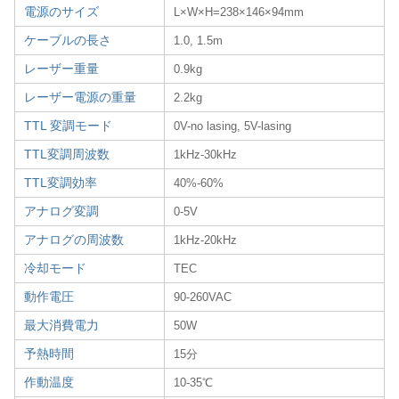
電源のサイズ
L×W×H=238×146×94mm
ケーブルの長さ
1.0, 1.5m
レーザー重量
0.9kg
レーザー電源の重量
2.2kg
TTL 変調モード
0V-no lasing, 5V-lasing
TTL変調周波数
1kHz-30kHz
TTL変調効率
40%-60%
アナログ変調
0-5V
アナログの周波数
1kHz-20kHz
冷却モード
TEC
動作電圧
90-260VAC
最大消費電力
50W
予熱時間
15分
作動温度
10-35℃