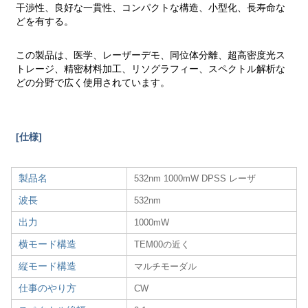
干渉性、良好な一貫性、コンパクトな構造、小型化、長寿命な
どを有する。
この製品は、医学、レーザーデモ、同位体分離、超高密度光ス
トレージ、精密材料加工、リソグラフィー、スペクトル解析な
どの分野で広く使用されています。
[仕様]
製品名
532nm 1000mW DPSS レーザ
波長
532nm
出力
1000mW
横モード構造
TEM00の近く
縦モード構造
マルチモーダル
仕事のやり方
CW