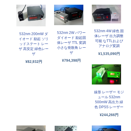
532nm 4W 緑色 固
532nm 2W パワー
532nm 200mW ダ
体レーザ 出力調整
ダイオード 励起固
イオード 励起 ソリ
可能 なTTLおよび
体レーザ TTL 変調
ッドステート レー
アナログ変調
小さな発散角 レー
ザ 高安定 緑色レー
ザ
¥1,535,090円
ザ
¥794,398円
¥82,932円
線形 レーザー モジ
ュール 532nm
500mW 高出力 緑
色 DPSS レーザー
¥244,266円