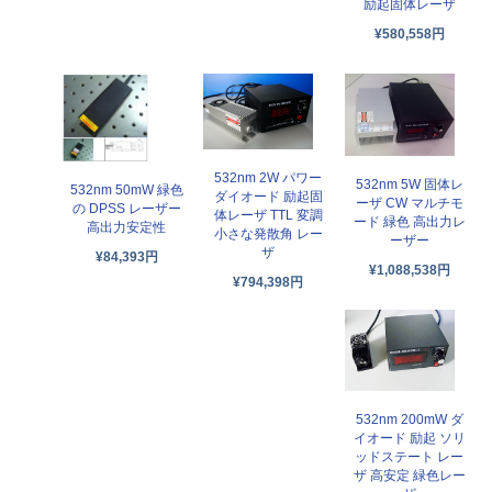
励起固体レーザ
¥580,558円
532nm 2W パワー
532nm 5W 固体レ
532nm 50mW 緑色
ダイオード 励起固
ーザ CW マルチモ
の DPSS レーザー
体レーザ TTL 変調
ード 緑色 高出力レ
高出力安定性
小さな発散角 レー
ーザー
ザ
¥84,393円
¥1,088,538円
¥794,398円
532nm 200mW ダ
イオード 励起 ソリ
ッドステート レー
ザ 高安定 緑色レー