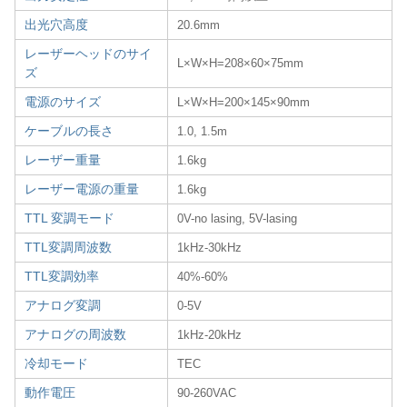
出光穴高度
20.6mm
レーザーヘッドのサイ
L×W×H=208×60×75mm
ズ
電源のサイズ
L×W×H=200×145×90mm
ケーブルの長さ
1.0, 1.5m
レーザー重量
1.6kg
レーザー電源の重量
1.6kg
TTL 変調モード
0V-no lasing, 5V-lasing
TTL変調周波数
1kHz-30kHz
TTL変調効率
40%-60%
アナログ変調
0-5V
アナログの周波数
1kHz-20kHz
冷却モード
TEC
動作電圧
90-260VAC