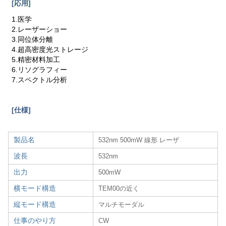
[応用]
1.医学
2.レーザーショー
3.同位体分離
4.超高密度光ストレージ
5.精密材料加工
6.リソグラフィー
7.スペクトル分析
[仕様]
製品名
532nm 500mW 線形 レーザ
波長
532nm
出力
500mW
横モード構造
TEM00の近く
縦モード構造
マルチモーダル
仕事のやり方
CW