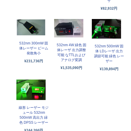
ザ
¥82,932円
532nm 300mW 固
532nm 4W 緑色 固
532nm 500mW 固
体レーザー ビーム
体レーザ 出力調整
体 LDレーザ 出力
発散角小
可能 なTTLおよび
調節可能 緑色 レー
アナログ変調
¥231,736円
ザー
¥1,535,090円
¥139,894円
線形 レーザー モジ
ュール 532nm
500mW 高出力 緑
色 DPSS レーザー
¥244,266円