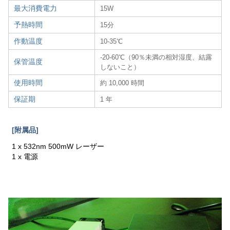
最大消費電力
15W
予熱時間
15分
作動温度
10-35℃
-20-60℃（90％未満の相対湿度、結露
保管温度
しないこと）
使用時間
約 10,000 時間
保証期
1 年
[附属品]
1 x 532nm 500mW レーザー
1 x 電源