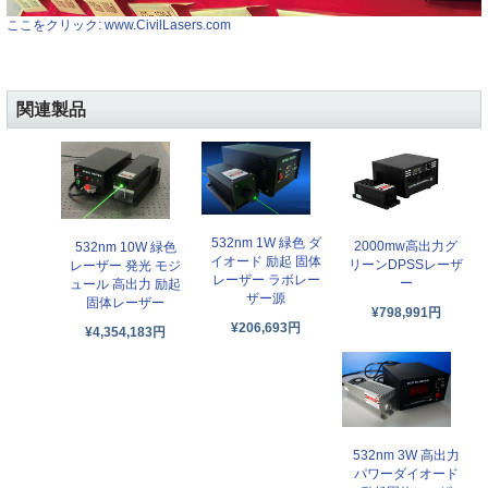
ここをクリック: www.CivilLasers.com
関連製品
532nm 1W 緑色 ダ
2000mw高出力グ
532nm 10W 緑色
イオード 励起 固体
リーンDPSSレーザ
レーザー 発光 モジ
レーザー ラボレー
ー
ュール 高出力 励起
ザー源
固体レーザー
¥798,991円
¥206,693円
¥4,354,183円
532nm 3W 高出力
パワーダイオード