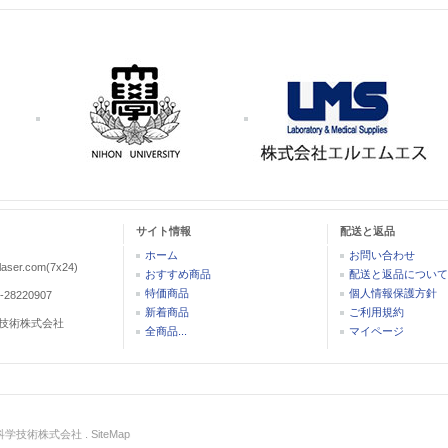
サイト情報
配送と返品
ホーム
お問い合わせ
aser.com(7x24)
おすすめ商品
配送と返品について
特価商品
個人情報保護方針
-28220907
新着商品
ご利用規約
技術株式会社
全商品...
マイページ
科学技術株式会社 .
SiteMap