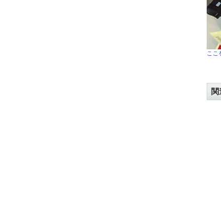
ここを
関