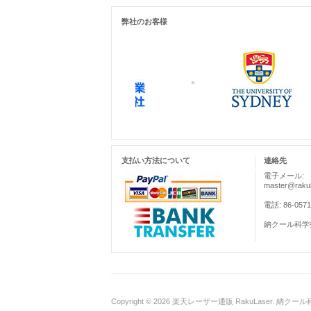
弊社のお客様
支払い方法について
連絡先
電子メール:
master@rakul
電話: 86-0571
納クール科学
Copyright © 2026
楽天レーザー通販 RakuLaser
. 納クール