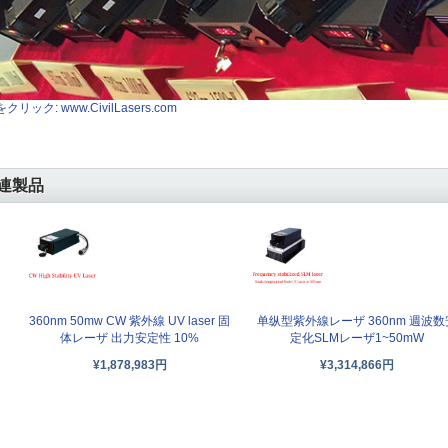
クリック: www.CivilLasers.com
連製品
360nm 50mw CW 紫外線 UV laser 固
单纵型紫外線レーザ 360nm 週波数
体レーザ 出力安定性 10%
定化SLMレーザ1~50mW
¥1,878,983円
¥3,314,866円