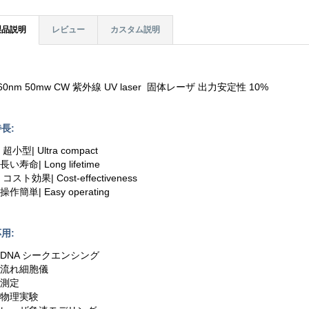
製品説明
レビュー
カスタム説明
60nm 50mw CW 紫外線 UV laser 固体レーザ 出力安定性 10%
長:
. 超小型| Ultra compact
.長い寿命| Long lifetime
. コスト効果| Cost-effectiveness
.操作簡単| Easy operating
用:
.DNA シークエンシング
2.流れ細胞儀
.測定
.物理実験