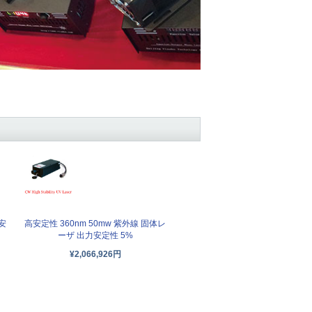
安
高安定性 360nm 50mw 紫外線 固体レ
ーザ 出力安定性 5%
¥2,066,926円