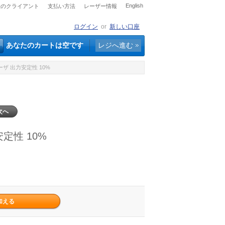
English
社のクライアント
支払い方法
レーザー情報
ログイン
or
新しい口座
あなたのカートは空です
レジへ進む
体レーザ 出力安定性 10%
次へ
安定性 10%