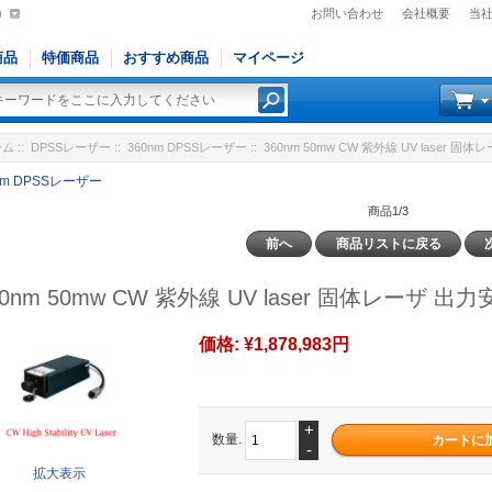
)
お問い合わせ
会社概要
当
商品
特価商品
おすすめ商品
マイページ
ーム
::
DPSSレーザー
::
360nm DPSSレーザー
:: 360nm 50mw CW 紫外線 UV laser 固
nm DPSSレーザー
商品1/3
前へ
商品リストに戻る
60nm 50mw CW 紫外線 UV laser 固体レーザ 出力
価格:
¥1,878,983円
+
数量.
-
拡大表示