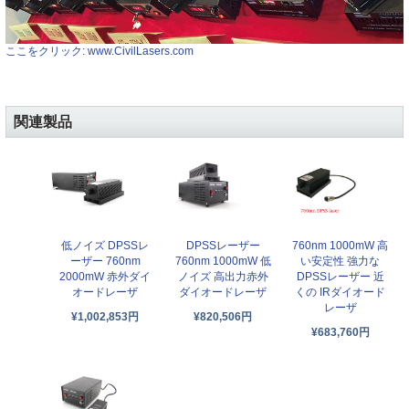
ここをクリック: www.CivilLasers.com
関連製品
低ノイズ DPSSレ
DPSSレーザー
760nm 1000mW 高
ーザー 760nm
760nm 1000mW 低
い安定性 強力な
2000mW 赤外ダイ
ノイズ 高出力赤外
DPSSレーザー 近
オードレーザ
ダイオードレーザ
くの IRダイオード
レーザ
¥1,002,853円
¥820,506円
¥683,760円