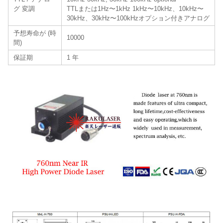
グ 変調
TTLまたは1Hz〜1kHz 1kHz〜10kHz、10kHz〜
30kHz、30kHz〜100kHzオプション付きアナログ
予想寿命が (時
10000
間)
保証期
1 年