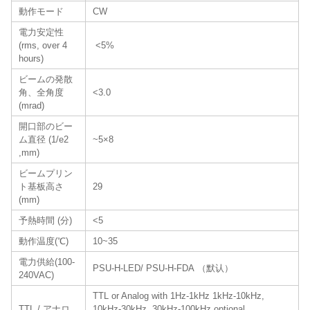
動作モード
CW
電力安定性
(rms, over 4
<5%
hours)
ビームの発散
角、全角度
<3.0
(mrad)
開口部のビー
ム直径 (1/e2
~5×8
,mm)
ビームプリン
ト基板高さ
29
(mm)
予熱時間 (分)
<5
動作温度(℃)
10~35
電力供給(100-
PSU-H-LED/ PSU-H-FDA （默认）
240VAC)
TTL or Analog with 1Hz-1kHz 1kHz-10kHz,
TTL / アナロ
10kHz-30kHz, 30kHz-100kHz optional