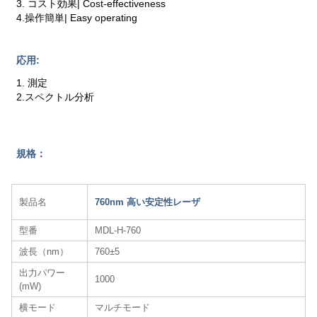
3. コスト効果| Cost-effectiveness
4.操作簡単| Easy operating
応用:
1. 測定
2.スペクトル分析
規格：
製品名
760nm 高い安定性レーザ
型番
MDL-H-760
波長（nm）
760±5
出力パワー
1000
(mW)
横モード
マルチモード