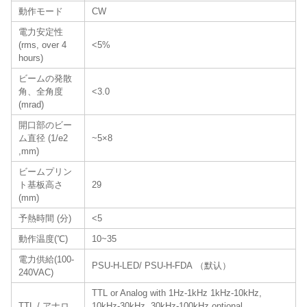
動作モード
CW
電力安定性
(rms, over 4
<5%
hours)
ビームの発散
角、全角度
<3.0
(mrad)
開口部のビー
ム直径 (1/e2
~5×8
,mm)
ビームプリン
ト基板高さ
29
(mm)
予熱時間 (分)
<5
動作温度(℃)
10~35
電力供給(100-
PSU-H-LED/ PSU-H-FDA （默认）
240VAC)
TTL or Analog with 1Hz-1kHz 1kHz-10kHz,
TTL / アナロ
10kHz-30kHz, 30kHz-100kHz optional