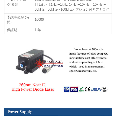
グ 変調
TTLまたは1Hz〜1kHz 1kHz〜10kHz、10kHz〜
30kHz、30kHz〜100kHzオプション付きアナログ
予想寿命が (時
10000
間)
保証期
1 年