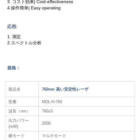
3. コスト効果| Cost-effectiveness
4.操作簡単| Easy operating
応用:
1. 測定
2.スペクトル分析
規格：
製品名
760nm 高い安定性レーザ
型番
MDL-H-760
波長（nm）
760±5
出力パワー
2000
(mW)
横モード
マルチモード