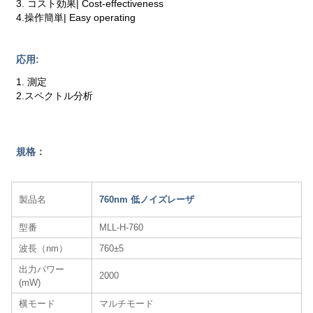
3. コスト効果| Cost-effectiveness
4.操作簡単| Easy operating
応用:
1. 測定
2.スペクトル分析
規格：
製品名
760nm 低ノイズレーザ
型番
MLL-H-760
波長（nm）
760±5
出力パワー
2000
(mW)
横モード
マルチモード