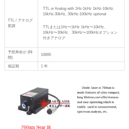
TTL or Analog with 1Hz-1kHz 1kHz-10kHz,
10kHz-30kHz, 30kHz-100kHz optional
TTL / アナログ
変調
TTLまたは1Hz〜1kHz 1kHz〜10kHz、
10kHz〜30kHz、30kHz〜100kHzオプション
付きアナログ
予想寿命が (時
10000
間)
保証期
1 年