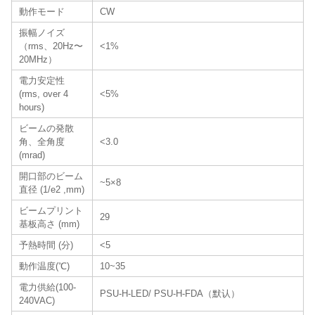
動作モード
CW
振幅ノイズ
（rms、20Hz〜
<1%
20MHz）
電力安定性
(rms, over 4
<5%
hours)
ビームの発散
角、全角度
<3.0
(mrad)
開口部のビーム
~5×8
直径 (1/e2 ,mm)
ビームプリント
29
基板高さ (mm)
予熱時間 (分)
<5
動作温度(℃)
10~35
電力供給(100-
PSU-H-LED/ PSU-H-FDA（默认）
240VAC)