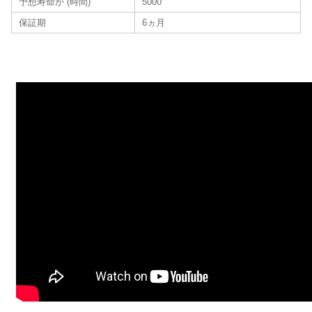
予想寿命が (時間)
5000
保証期
6ヵ月