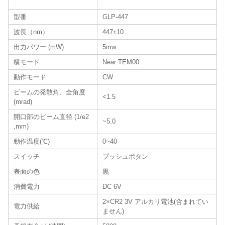
型番
GLP-447
波長（nm）
447±10
出力パワー (mW)
5mw
横モード
Near TEM00
動作モード
CW
ビームの発散角、全角度
<1.5
(mrad)
開口部のビーム直径 (1/e2
~5.0
,mm)
動作温度(℃)
0~40
スイッチ
プッシュボタン
表面の色
黒
消費電力
DC 6V
2×CR2 3V アルカリ電池(含まれてい
電力供給
ません)