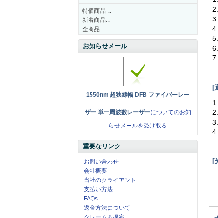
2
特価商品 ...
新着商品...
4
全商品...
お知らせメール
[
1550nm 超狭線幅 DFB ファイバーレー
1
ザー 単一周波数レーザー
についてのお知
らせメールを受け取る
重要なリンク
お問い合わせ
会社概要
当社のクライアント
支払い方法
FAQs
返金方法について
クレーム＆提案