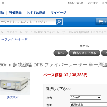
)
お問い合わせ
会社概要
当
商品
特価商品
おすすめ商品
マイページ
ーム
::
ファイバーレーザー
::
1550nm ファイバーレーザ
:: 1550nm 超狭線幅 DFB フ
50nm ファイバーレーザ
商品4/5
前へ
商品リストに戻る
550nm 超狭線幅 DFB ファイバーレーザー 単一
ベース価格:
¥1,138,383円
選択して下さい:
拡大表示
出力
型番