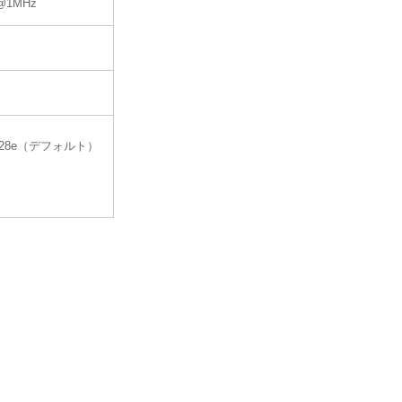
z@1MHz
28e（デフォルト）