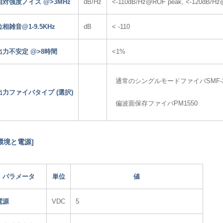
相対強度ノイズ @>3MHz
dB/Hz
<-110dB/Hz@ROF peak, <-120dB/H
位相雑音@1-9.5KHz
dB
< -110
出力不安定 @>8時間
<1%
通常のシングルモードファイバSMF-
出力ファイバタイプ (選択)
偏波面保存ファイバPM1550
環境と電源]
パラメータ
単位
値
電源
VDC
5