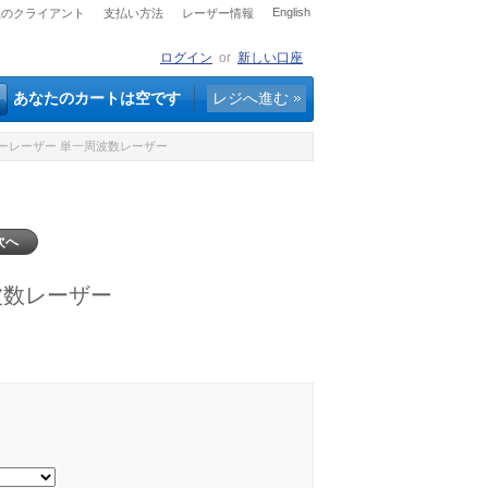
English
社のクライアント
支払い方法
レーザー情報
ログイン
or
新しい口座
あなたのカートは空です
レジへ進む
ァイバーレーザー 単一周波数レーザー
次へ
周波数レーザー