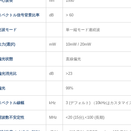
中心波長
nm
1550
スペクトル信号背景比率
dB
> 60
光波モード
単一縦モード連続波
出力(選択)
mW
10mW / 20mW
偏光状態
直線偏光
偏光消光比
dB
>23
偏光
99%
スペクトル線幅
kHz
3 (デフォルト) （10kHzはカスタマ
周波数不安定性
MHz
<20 (15分),<100 (長期)