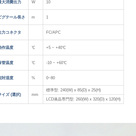
最大消費出力
W
10
ピグテール長さ
m
1
出力コネクタ
FC/APC
動作温度
℃
+5 ~ +40℃
保管温度
℃
-10 ~ +60℃
相対湿度
%
0~80
標準型: 240(W) x 85(D) x 25(H)
サイズ (選択)
mm
LCD液晶専門型: 260(W) x 320(D) x 120(H)