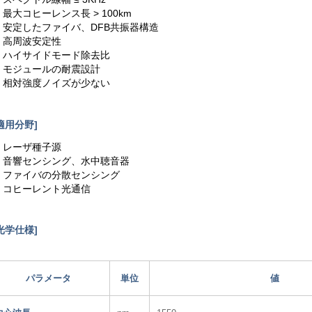
. 最大コヒーレンス長 > 100km
3. 安定したファイバ、DFB共振器構造
. 高周波安定性
5. ハイサイドモード除去比
6. モジュールの耐震設計
7. 相対強度ノイズが少ない
適用分野]
. レーザ種子源
2. 音響センシング、水中聴音器
3. ファイバの分散センシング
4. コヒーレント光通信
[光学仕様]
パラメータ
単位
値