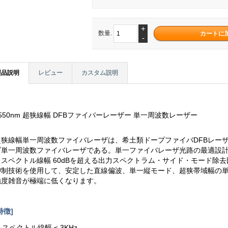
+
数量.
-
製品説明
レビュー
カスタム説明
1550nm 超狭線幅 DFBファイバーレーザー 単一周波数レーザー
超狭線幅単一周波数ファイバレーザは、希土類ドープファイバDFBレー
ズ単一周波数ファイバレーザである。単一ファイバレーザ光路の最適設
力スペクトル線幅 60dBを超える出力スペクトラム・サイド・モード除
抑制技術を使用して、安定した直線偏波、単一縦モード、超狭帯域幅の
強度雑音が極端に低くなります。
特徴]
. スペクトル線幅 ≤ 3KHz