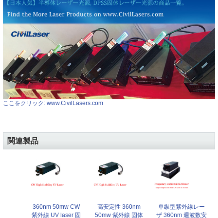
ここをクリック: www.CivilLasers.com
関連製品
360nm 50mw CW
高安定性 360nm
单纵型紫外線レー
紫外線 UV laser 固
50mw 紫外線 固体
ザ 360nm 週波数安