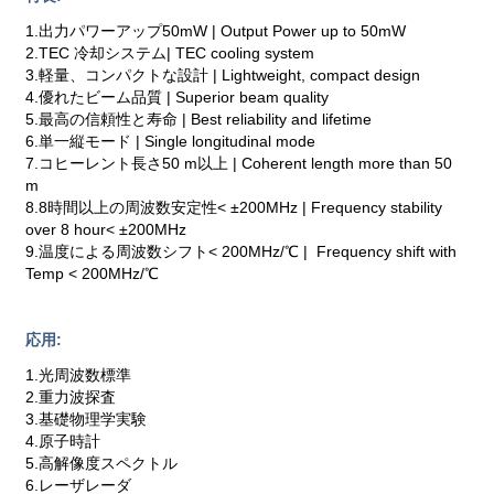
1.出力パワーアップ50mW | Output Power up to 50mW
2.TEC 冷却システム| TEC cooling system
3.軽量、コンパクトな設計 | Lightweight, compact design
4.優れたビーム品質 | Superior beam quality
5.最高の信頼性と寿命 | Best reliability and lifetime
6.単一縦モード | Single longitudinal mode
7.コヒーレント長さ50 m以上 | Coherent length more than 50
m
8.8時間以上の周波数安定性< ±200MHz | Frequency stability
over 8 hour< ±200MHz
9.温度による周波数シフト< 200MHz/℃ | Frequency shift with
Temp < 200MHz/℃
応用:
1.光周波数標準
2.重力波探査
3.基礎物理学実験
4.原子時計
5.高解像度スペクトル
6.レーザレーダ