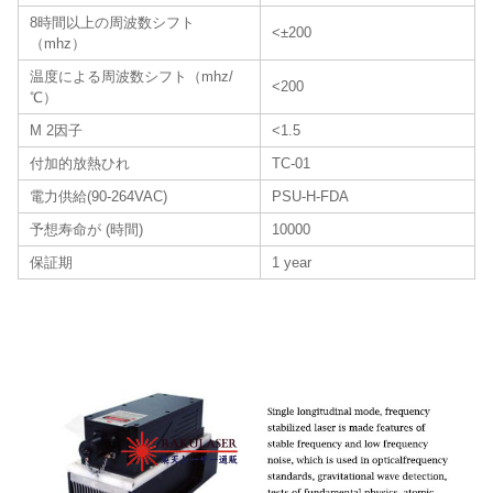
8時間以上の周波数シフト
<±200
（mhz）
温度による周波数シフト（mhz/
<200
℃）
M 2因子
<1.5
付加的放熱ひれ
TC-01
電力供給(90-264VAC)
PSU-H-FDA
予想寿命が (時間)
10000
保証期
1 year