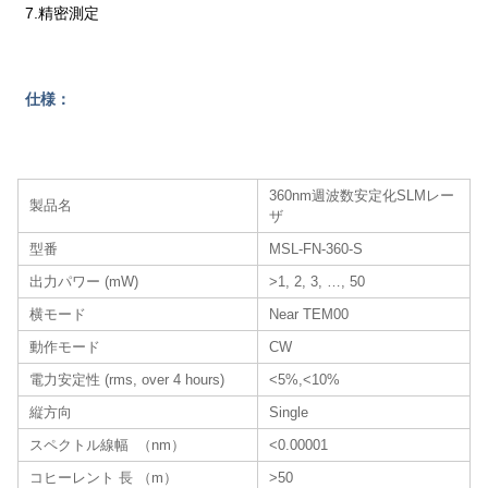
7.精密測定
仕様：
360nm週波数安定化SLMレー
製品名
ザ
型番
MSL-FN-360-S
出力パワー (mW)
>1, 2, 3, …, 50
横モード
Near TEM00
動作モード
CW
電力安定性 (rms, over 4 hours)
<5%,<10%
縦方向
Single
スペクトル線幅 （nm）
<0.00001
コヒーレント 長 （m）
>50