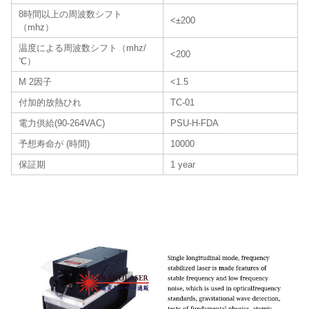
8時間以上の周波数シフト
<±200
（mhz）
温度による周波数シフト（mhz/
<200
℃）
M 2因子
<1.5
付加的放熱ひれ
TC-01
電力供給(90-264VAC)
PSU-H-FDA
予想寿命が (時間)
10000
保証期
1 year