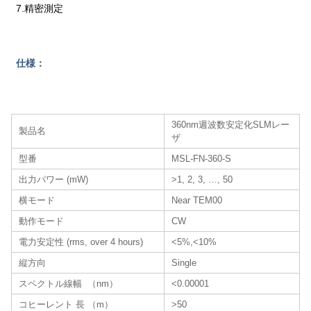
7.精密測定
仕様：
360nm週波数安定化SLMレー
製品名
ザ
型番
MSL-FN-360-S
出力パワー (mW)
>1, 2, 3, …, 50
横モード
Near TEM00
動作モード
CW
電力安定性 (rms, over 4 hours)
<5%,<10%
縦方向
Single
スペクトル線幅 （nm）
<0.00001
コヒーレント 長 （m）
>50