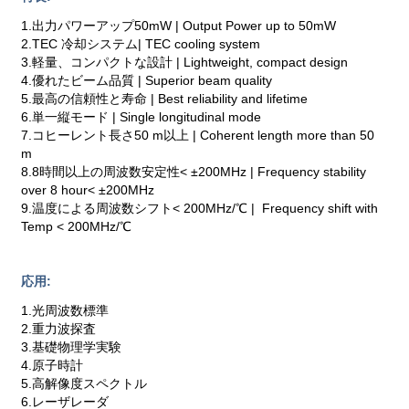
1.出力パワーアップ50mW | Output Power up to 50mW
2.TEC 冷却システム| TEC cooling system
3.軽量、コンパクトな設計 | Lightweight, compact design
4.優れたビーム品質 | Superior beam quality
5.最高の信頼性と寿命 | Best reliability and lifetime
6.単一縦モード | Single longitudinal mode
7.コヒーレント長さ50 m以上 | Coherent length more than 50
m
8.8時間以上の周波数安定性< ±200MHz | Frequency stability
over 8 hour< ±200MHz
9.温度による周波数シフト< 200MHz/℃ | Frequency shift with
Temp < 200MHz/℃
応用:
1.光周波数標準
2.重力波探査
3.基礎物理学実験
4.原子時計
5.高解像度スペクトル
6.レーザレーダ