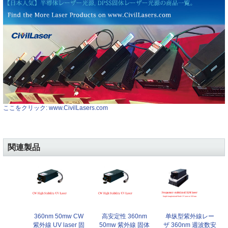
ここをクリック: www.CivilLasers.com
関連製品
360nm 50mw CW
高安定性 360nm
单纵型紫外線レー
紫外線 UV laser 固
50mw 紫外線 固体
ザ 360nm 週波数安