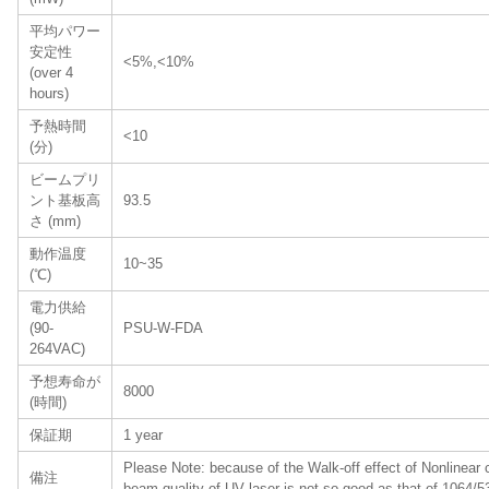
平均パワー
安定性
<5%,<10%
(over 4
hours)
予熱時間
<10
(分)
ビームプリ
ント基板高
93.5
さ (mm)
動作温度
10~35
(℃)
電力供給
(90-
PSU-W-FDA
264VAC)
予想寿命が
8000
(時間)
保証期
1 year
Please Note: because of the Walk-off effect of Nonlinear c
備注
beam quality of UV laser is not so good as that of 1064/5