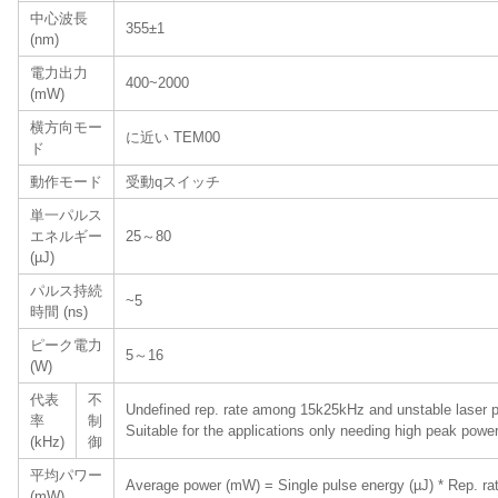
中心波長
355±1
(nm)
電力出力
400~2000
(mW)
横方向モー
に近い TEM00
ド
動作モード
受動qスイッチ
単一パルス
エネルギー
25
～80
(µJ)
パルス持続
~5
時間 (ns)
ピーク電力
5
～16
(W)
代表
不
Undefined rep. rate among 15k25kHz and unstable laser p
率
制
Suitable for the applications only needing high peak powe
(kHz)
御
平均パワー
Average power (mW) = Single pulse energy (µJ) * Rep. ra
(mW)