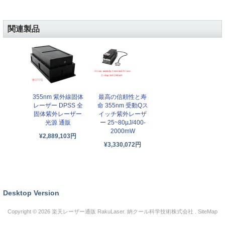
関連製品
355nm 紫外線固体
最高の信頼性と寿
レーザー DPSS 全
命 355nm 受動Qス
固体紫外レーザー
イッチ紫外レーザ
光源 通販
ー 25~80µJ/400-
2000mW
¥2,889,103円
¥3,330,072円
Desktop Version
Copyright © 2026
楽天レーザー通販 RakuLaser
. 納クール科学技術株式会社 .
SiteMap