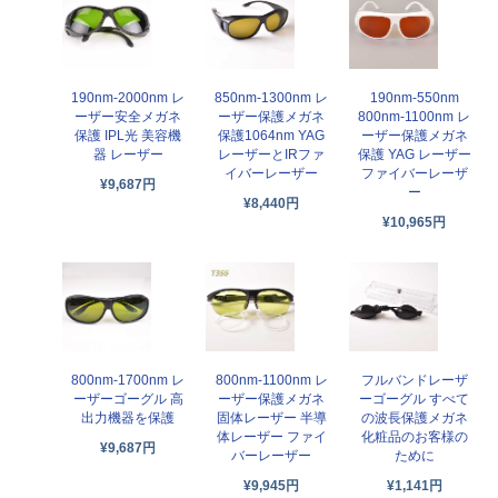
190nm-2000nm レ
850nm-1300nm レ
190nm-550nm
ーザー安全メガネ
ーザー保護メガネ
800nm-1100nm レ
保護 IPL光 美容機
保護1064nm YAG
ーザー保護メガネ
器 レーザー
レーザーとIRファ
保護 YAG レーザー
イバーレーザー
ファイバーレーザ
¥9,687円
ー
¥8,440円
¥10,965円
800nm-1700nm レ
800nm-1100nm レ
フルバンドレーザ
ーザーゴーグル 高
ーザー保護メガネ
ーゴーグル すべて
出力機器を保護
固体レーザー 半導
の波長保護メガネ
体レーザー ファイ
化粧品のお客様の
¥9,687円
バーレーザー
ために
¥9,945円
¥1,141円