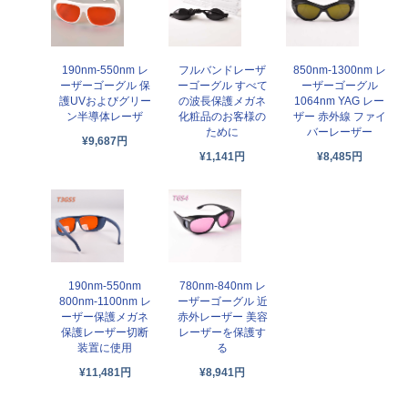
190nm-550nm レ
フルバンドレーザ
850nm-1300nm レ
ーザーゴーグル 保
ーゴーグル すべて
ーザーゴーグル
護UVおよびグリー
の波長保護メガネ
1064nm YAG レー
ン半導体レーザ
化粧品のお客様の
ザー 赤外線 ファイ
ために
バーレーザー
¥9,687円
¥1,141円
¥8,485円
190nm-550nm
780nm-840nm レ
800nm-1100nm レ
ーザーゴーグル 近
ーザー保護メガネ
赤外レーザー 美容
保護レーザー切断
レーザーを保護す
装置に使用
る
¥11,481円
¥8,941円