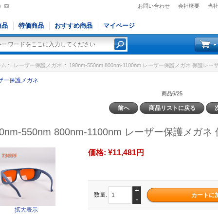
)
お問い合わせ
会社概要
当
商品
特価商品
おすすめ商品
マイページ
ーム
::
レーザー保護メガネ
:: 190nm-550nm 800nm-1100nm レーザー保護メガネ 保
ザー保護メガネ
商品6/25
前へ
商品リストに戻る
90nm-550nm 800nm-1100nm レーザー保護
価格:
¥11,481円
+
数量.
-
拡大表示