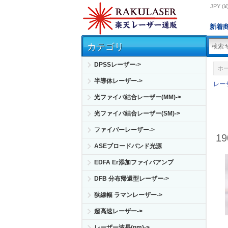
JPY (¥
新着
カテゴリ
DPSSレーザー->
ホ
半導体レーザー->
レー
光ファイバ結合レーザー(MM)->
光ファイバ結合レーザー(SM)->
ファイバーレーザー->
1
ASEブロードバンド光源
EDFA Er添加ファイバアンプ
DFB 分布帰還型レーザー->
狭線幅 ラマンレーザー->
超高速レーザー->
レーザー波長(nm)->