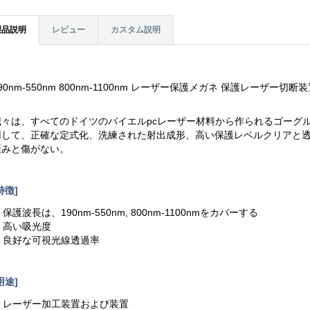
製品説明
レビュー
カスタム説明
90nm-550nm 800nm-1100nm レーザー保護メガネ 保護レーザー切断
我々は、すべてのドイツのバイエルpcレーザー材料から作られるゴーグル、
用して、正確な定式化、洗練された射出成形、高い保護レベルクリアと
歪みと傷がない。
特徴]
. 保護波長は、190nm-550nm, 800nm-1100nmをカバーする
. 高い吸光度
3. 良好な可視光線透過率
用途]
1. レーザー加工装置および装置