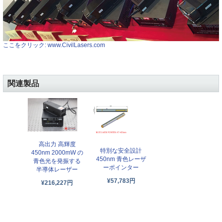
ここをクリック: www.CivilLasers.com
関連製品
高出力 高輝度
特別な安全設計
450nm 2000mW の
450nm 青色レーザ
青色光を発振する
ーポインター
半導体レーザー
¥57,783円
¥216,227円