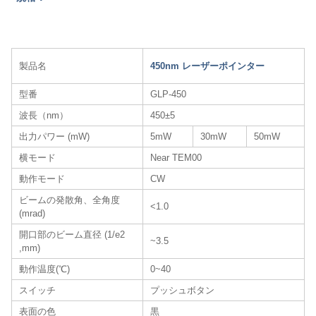
製品名
450nm レーザーポインター
型番
GLP-450
波長（nm）
450±5
出力パワー (mW)
5mW
30mW
50mW
横モード
Near TEM00
動作モード
CW
ビームの発散角、全角度
<1.0
(mrad)
開口部のビーム直径 (1/e2
~3.5
,mm)
動作温度(℃)
0~40
スイッチ
プッシュボタン
表面の色
黒