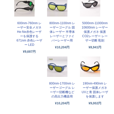
600nm-760nm レ
800nm-1100nm レ
5000nm-11000nm
ーザー安全メガネ
ーザーゴーグル 固
10600nm レーザー
He-Ne赤色レーザ
体レーザー 半導体
保護メガネ 保護
ーを保護する
レーザーとファイ
CO2レーザー レー
671nm 赤色レーザ
バーレーザー用
ザー切断 彫刻
ー LED
¥10,204円
¥8,941円
¥9,687円
800nm-1700nm レ
190nm-490nm レ
ーザーゴーグル レ
ーザー保護メガネ
ーザー切断機など
UVと青 固体レーザ
の高出力機器用
を保護します
¥10,204円
¥9,002円