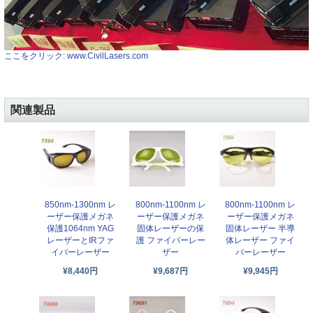
ここをクリック: www.CivilLasers.com
関連製品
850nm-1300nm レ
800nm-1100nm レ
800nm-1100nm レ
ーザー保護メガネ
ーザー保護メガネ
ーザー保護メガネ
保護1064nm YAG
固体レーザーの保
固体レーザー 半導
レーザーとIRファ
護 ファイバーレー
体レーザー ファイ
イバーレーザー
ザー
バーレーザー
¥8,440円
¥9,687円
¥9,945円