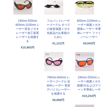
190nm-550nm
フルバンドレーザ
800nm-1100nm レ
800nm-1100nm レ
ーゴーグル すべて
ーザー保護メガネ
ーザー安全メガネ
の波長保護メガネ
固体レーザー 半導
レーザー加工装置
化粧品のお客様の
体レーザー ファイ
レーザーを保護す
ために
バーレーザー
る
¥1,141円
¥9,945円
¥10,965円
780nm-840nm レ
190nm-550nm レ
ーザーゴーグル 近
ーザー保護メガネ
赤外レーザー 美容
保護UVおよびグリ
デバイスレーザー
ーン半導体レーザ
を保護する
¥10,204円
¥8,988円