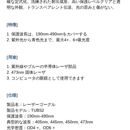
確な定式化、洗練された射出成形、高い保護レベルクリアと透
明な外観、トランスペアレント伝送、光の歪みと傷がない。
[特徴]
1. 保護波長は、190nm-490nmをカバーする
2. 紫外光から青色光まで、最大4+、6+吸光度
[用途]
1. 紫外線やブルーの半導体レーザ部品
2. 473nm 固体レーザ
3. コンピュータの眼鏡として使用できます
[仕様]
製品名：レーザーゴーグル
製品モデル：TUBS2
保護波長：190nm-490nm
典型的な波長：405nm, 445nm, 450nm, 473nm
光学密度：OD4 +、OD6 +