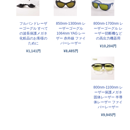
フルバンドレーザ
850nm-1300nm レ
800nm-1700nm レ
ーゴーグル すべて
ーザーゴーグル
ーザーゴーグル レ
の波長保護メガネ
1064nm YAG レー
ーザー切断機など
化粧品のお客様の
ザー 赤外線 ファイ
の高出力機器用
ために
バーレーザー
¥10,204円
¥1,141円
¥8,485円
800nm-1100nm レ
ーザー保護メガネ
固体レーザー 半導
体レーザー ファイ
バーレーザー
¥9,945円