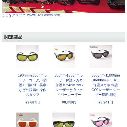
ここをクリック: www.CivilLasers.com
関連製品
190nm -2000nm レ
850nm-1300nm レ
5000nm-11000nm
ーザーゴーグル 防
ーザー保護メガネ
10600nm レーザー
護IPL強いIPL美容
保護1064nm YAG
保護メガネ 保護
などの設備の操作
レーザーとIRファ
CO2レーザー レー
スタッフ
イバーレーザー
ザー切断 彫刻
¥9,687円
¥8,440円
¥8,941円