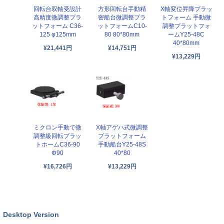
回転台双軸受設計
方形回転台手動精
X軸変位昇降プラッ
高精度微調整プラ
密船台微調整プラ
トフォーム 手動微
ットフォーム C36-
ットフォームC10-
調整プラットフォ
125 φ125mm
80 80*80mm
ームY25-48C
40*80mm
¥21,441円
¥14,751円
¥13,229円
X軸アゲハ式微調整
ミクロン手動で微
プラットフォーム
調整級回転プラッ
手動船台Y25-48S
トホームC36-90
40*80
Φ90
¥13,229円
¥16,726円
Desktop Version