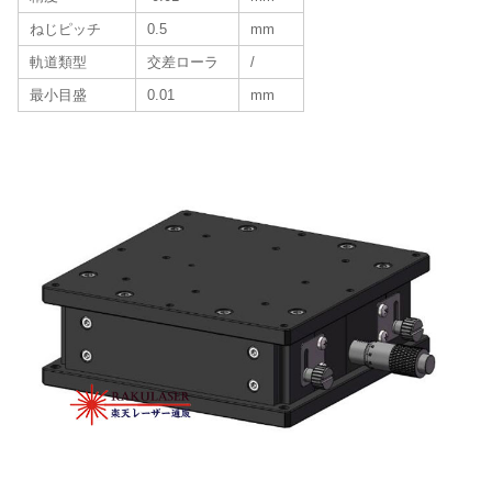
ねじピッチ
0.5
mm
軌道類型
交差ローラ
/
最小目盛
0.01
mm