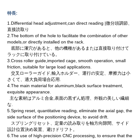
特長:
1.Differential head adjustment,can direct reading |微分頭調節、
直接読取り
2.The bottom of the hole to facilitate the combination of other
models,or directly installed on the rack.
底部に瀋穴があると、他の機種があるまたは直接取り付けて
ラックに取り付けている。
3.Cross roller guide,imported cage, smooth operation, small
friction, suitable for large load applications.
交叉ローラーガイド,輸入ホルダー、運行の安定、摩擦力は小
さくて、適大負荷場合応用.
4.The main material for aluminum,black surface treatment,
exquisite appearance.
主な素材はアルミ合金,表面の黒ずん処理、外観の美しい繊細
な.
5.Spring reset, quantitative reading, eliminate the axial gap, the
side surface of the positioning device, to avoid drift.
スプリングリセット、定量の読み取りを軸方向隙間、サイド
設計位置決め装置、避けドリフト。
6.The use of high-precision CNC processing, to ensure that the