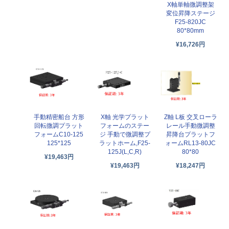
X軸単軸微調整架
変位昇降ステージ
F25-820JC
80*80mm
¥16,726円
手動精密船台 方形
X軸 光学プラット
Z軸 L板 交叉ローラ
回転微調プラット
フォームのステー
レール手動微調整
フォームC10-125
ジ 手動で微調整プ
昇降台プラットフ
125*125
ラットホーム,F25-
ォームRL13-80JC
125J(L,C,R)
80*80
¥19,463円
¥19,463円
¥18,247円