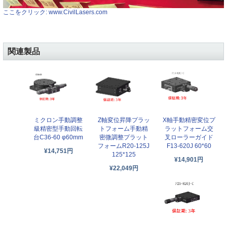
ここをクリック: www.CivilLasers.com
関連製品
ミクロン手動調整
Z軸変位昇降プラッ
X軸手動精密変位プ
級精密型手動回転
トフォーム手動精
ラットフォーム交
台C36-60 φ60mm
密微調整プラット
叉ローラーガイド
フォームR20-125J
F13-620J 60*60
¥14,751円
125*125
¥14,901円
¥22,049円