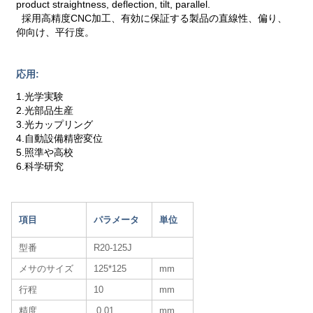
product straightness, deflection, tilt, parallel.
採用高精度CNC加工、有効に保証する製品の直線性、偏り、
仰向け、平行度。
応用:
1.光学実験
2.光部品生産
3.光カップリング
4.自動設備精密変位
5.照準や高校
6.科学研究
項目
パラメータ
単位
型番
R20-125J
メサのサイズ
125*125
mm
行程
10
mm
精度
0.01
mm