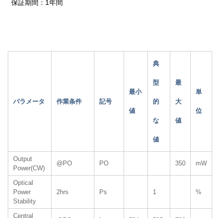
保証期間：1年間
典
型
最
最小
単
パラメータ
作業条件
記号
的
大
値
位
な
値
値
Output
@PO
PO
350
mW
Power(CW)
Optical
Power
2hrs
Ps
1
%
Stability
Central