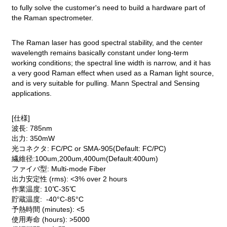
to fully solve the customer's need to build a hardware part of
the Raman spectrometer.
The Raman laser has good spectral stability, and the center
wavelength remains basically constant under long-term
working conditions; the spectral line width is narrow, and it has
a very good Raman effect when used as a Raman light source,
and is very suitable for pulling. Mann Spectral and Sensing
applications.
[仕様]
波長: 785nm
出力: 350mW
光コネクタ: FC/PC or SMA-905(Default: FC/PC)
繊維径:100um,200um,400um(Default:400um)
ファイバ型: Multi-mode Fiber
出力安定性 (rms): <3% over 2 hours
作業温度: 10℃-35℃
貯蔵温度: -40°C-85°C
予熱時間 (minutes): <5
使用寿命 (hours): >5000