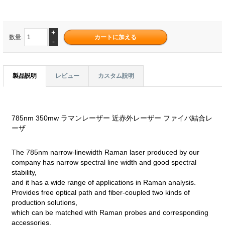
+
数量.
-
製品説明
レビュー
カスタム説明
785nm 350mw ラマンレーザー 近赤外レーザー ファイバ結合レ
ーザ
The 785nm narrow-linewidth Raman laser produced by our
company has narrow spectral line width and good spectral
stability,
and it has a wide range of applications in Raman analysis.
Provides free optical path and fiber-coupled two kinds of
production solutions,
which can be matched with Raman probes and corresponding
accessories,