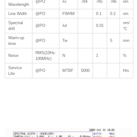
@PO
λc
784
785
786
nm
Wavelength
Line Width
@PO
FWHM
0.1
0.2
nm
Spectral
nm/
@PO
λd
0.01
drift
°C
Warm-up
@PO
Tw
5
min
time
RMS(10Hz-
Noise
N
1
%
100MHz)
Service
@PO
MTBF
5000
Hrs
Life