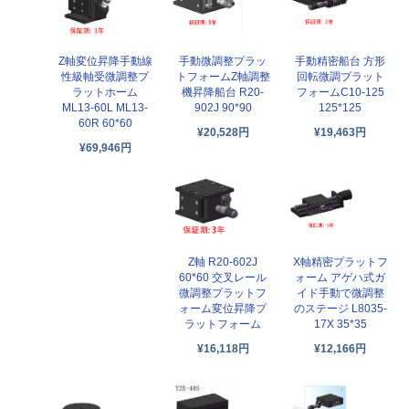
Z軸変位昇降手動線
手動微調整プラッ
手動精密船台 方形
性級軸受微調整プ
トフォームZ軸調整
回転微調プラット
ラットホーム
機昇降船台 R20-
フォームC10-125
ML13-60L ML13-
902J 90*90
125*125
60R 60*60
¥20,528円
¥19,463円
¥69,946円
Z軸 R20-602J
X軸精密プラットフ
60*60 交叉レール
ォーム アゲハ式ガ
微調整プラットフ
イド手動で微調整
ォーム変位昇降プ
のステージ L8035-
ラットフォーム
17X 35*35
¥16,118円
¥12,166円