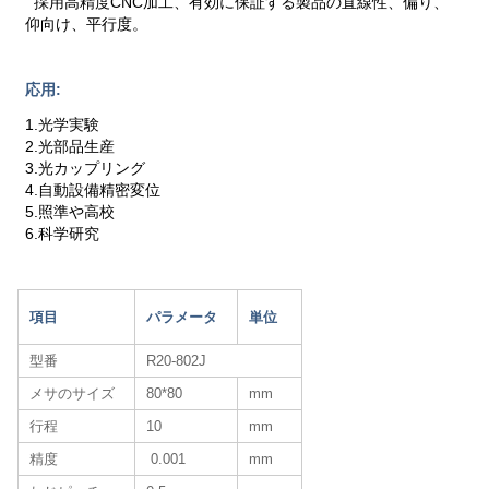
採用高精度CNC加工、有効に保証する製品の直線性、偏り、
仰向け、平行度。
応用:
1.光学実験
2.光部品生産
3.光カップリング
4.自動設備精密変位
5.照準や高校
6.科学研究
項目
パラメータ
単位
型番
R20-802J
メサのサイズ
80*80
mm
行程
10
mm
精度
0.001
mm