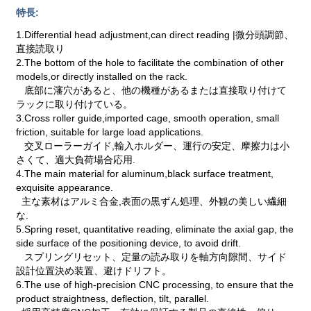
特長:
1.Differential head adjustment,can direct reading |微分頭調節、
直接読取り
2.The bottom of the hole to facilitate the combination of other
models,or directly installed on the rack.
底部に瀋穴があると、他の機種があるまたは直接取り付けて
ラックに取り付けている。
3.Cross roller guide,imported cage, smooth operation, small
friction, suitable for large load applications.
交叉ローラーガイド,輸入ホルダー、運行の安定、摩擦力は小
さくて、適大負荷場合応用.
4.The main material for aluminum,black surface treatment,
exquisite appearance.
主な素材はアルミ合金,表面の黒ずん処理、外観の美しい繊細
な.
5.Spring reset, quantitative reading, eliminate the axial gap, the
side surface of the positioning device, to avoid drift.
スプリングリセット、定量の読み取りを軸方向隙間、サイド
設計位置決め装置、避けドリフト。
6.The use of high-precision CNC processing, to ensure that the
product straightness, deflection, tilt, parallel.