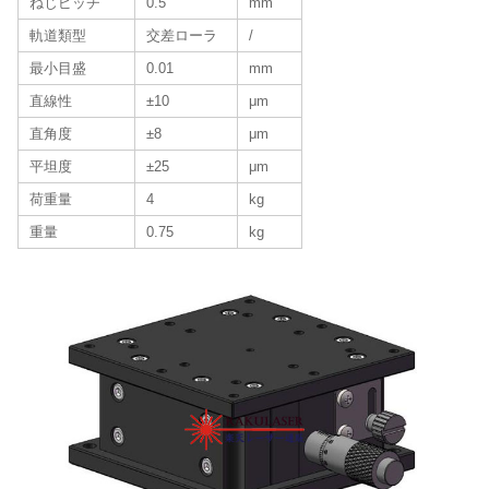
ねじピッチ
0.5
mm
軌道類型
交差ローラ
/
最小目盛
0.01
mm
直線性
±10
μm
直角度
±8
μm
平坦度
±25
μm
荷重量
4
kg
重量
0.75
kg