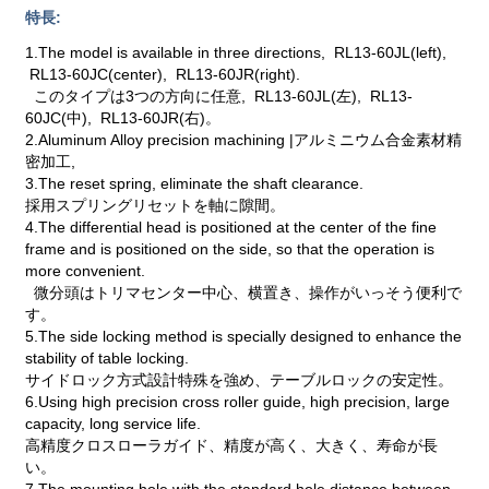
特長:
1.The model is available in three directions, RL13-60JL(left),
RL13-60JC(center), RL13-60JR(right).
このタイプは3つの方向に任意, RL13-60JL(左), RL13-
60JC(中), RL13-60JR(右)。
2.Aluminum Alloy precision machining |アルミニウム合金素材精
密加工,
3.The reset spring, eliminate the shaft clearance.
採用スプリングリセットを軸に隙間。
4.The differential head is positioned at the center of the fine
frame and is positioned on the side, so that the operation is
more convenient.
微分頭はトリマセンター中心、横置き、操作がいっそう便利で
す。
5.The side locking method is specially designed to enhance the
stability of table locking.
サイドロック方式設計特殊を強め、テーブルロックの安定性。
6.Using high precision cross roller guide, high precision, large
capacity, long service life.
高精度クロスローラガイド、精度が高く、大きく、寿命が長
い。
7.The mounting hole with the standard hole distance between