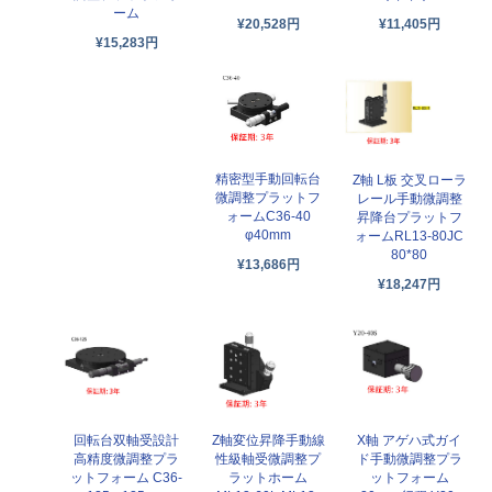
ーム
¥20,528円
¥11,405円
¥15,283円
精密型手動回転台
Z軸 L板 交叉ローラ
微調整プラットフ
レール手動微調整
ォームC36-40
昇降台プラットフ
φ40mm
ォームRL13-80JC
80*80
¥13,686円
¥18,247円
回転台双軸受設計
Z軸変位昇降手動線
X軸 アゲハ式ガイ
高精度微調整プラ
性級軸受微調整プ
ド手動微調整プラ
ットフォーム C36-
ラットホーム
ットフォーム