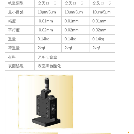
軌道類型
交叉ローラ
交叉ローラ
交叉ローラ
最小目盛
10μm/5μm
10μm/5μm
10μm/5μm
精度
0.01mm
0.01mm
0.01mm
平行度
0.02mm
0.02mm
0.02mm
重量
0.14kg
0.14kg
0.14kg
荷重量
2kgf
2kgf
2kgf
材料
アルミ合金
表面処理
表面黒色酸化