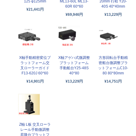
125 φ125mm
ML13-60L ML13-
20mm 行程 Y20-
60R 60*60
40S 40*40mm
¥21,441円
¥69,946円
¥13,229円
X軸アゲハ式微調整
X軸手動精密変位プ
方形回転台手動精
プラットフォーム
ラットフォーム交
密船台微調整プラ
手動船台Y25-48S
叉ローラーガイド
ットフォームC10-
40*80
F13-620J 60*60
80 80*80mm
¥13,229円
¥14,901円
¥14,751円
Z軸 L板 交叉ローラ
レール手動微調整
昇降台プラットフ