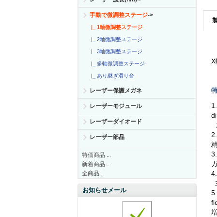
手動で微調整ステージ
->
|_ 1軸微調整ステージ
|_ 2軸微調整ステージ
|_ 3軸微調整ステージ
X
|_ 多軸微調整ステージ
|_ あり継ぎ滑り台
特
レーザー保護メガネ
1
レーザーモジュール
d
レーザーダイオード
2
レーザー部品
3
特価商品 ...
新着商品...
4
全商品...
お知らせメール
5
fl