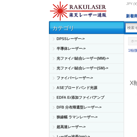
JPY (¥
新着
カテゴリ
DPSSレーザー->
ホ
半導体レーザー->
1軸
光ファイバ結合レーザー(MM)->
光ファイバ結合レーザー(SM)->
ファイバーレーザー->
X
ASEブロードバンド光源
EDFA Er添加ファイバアンプ
DFB 分布帰還型レーザー->
狭線幅 ラマンレーザー->
超高速レーザー->
レーザー波長(nm)->