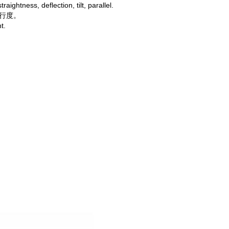
ightness, deflection, tilt, parallel.
行度。
t.