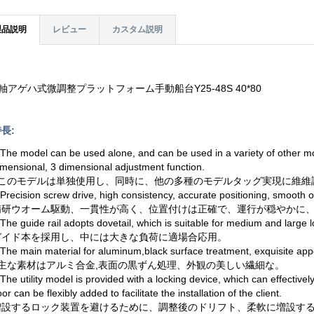
製品説明
レビュー
カスタム説明
軸アゲハ式微調整プラットフォーム手動船台Y25-48S 40*80
長:
.The model can be used alone, and can be used in a variety of other m
imensional, 3 dimensional adjustment function.
このモデルは単独使用し、同時に、他の多種のモデルタッグ実現に維維
.Precision screw drive, high consistency, accurate positioning, smooth 
精研ウオーム駆動、一貫性が高く、位置付けは正確で、運行が穏やかに
.The guide rail adopts dovetail, which is suitable for medium and large 
ガイド本を採用し、中には大きな負荷に適場合応用。
.The main material for aluminum,black surface treatment, exquisite ap
主な素材はアルミ合金,表面の黒ずん処理、外観の美しい繊細な。
.The utility model is provided with a locking device, which can effectivel
oor can be flexibly added to facilitate the installation of the client.
増設するロック装置を避けるために、調整後のドリフト、柔軟に増設す