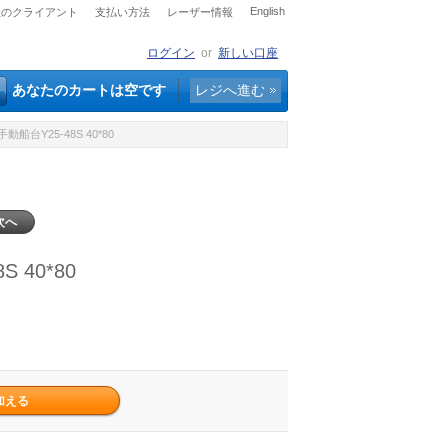
English
社のクライアント
支払い方法
レーザー情報
ログイン
or
新しい口座
あなたのカートは空です
レジへ進む
台Y25-48S 40*80
次へ
40*80