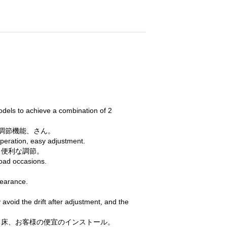
odels to achieve a combination of 2
調節機能、さん。
operation, easy adjustment.
、便利な調節。
load occasions.
pearance.
y avoid the drift after adjustment, and the
る床、お客様の便宜のインストール。