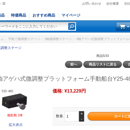
)
お問い合わせ
会社概要
当
商品
特価商品
おすすめ商品
マイページ
ーム
::
手動で微調整ステージ
::
1軸微調整ステージ
:: X軸アゲハ式微調整プラットフォーム手動船
微調整ステージ
商品5/33
前へ
商品リストに戻る
軸アゲハ式微調整プラットフォーム手動船台Y25-48S 
価格:
¥13,229円
+
数量.
-
拡大表示