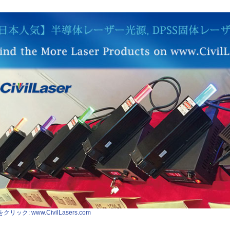
クリック: www.CivilLasers.com