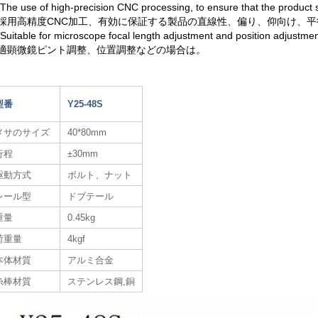
.The use of high-precision CNC processing, to ensure that the product stra
採用高精度CNC加工、有効に保証する製品の直線性、偏り、仰向け、平
.Suitable for microscope focal length adjustment and position adjustmen
適顕微鏡ピント調整、位置調整などの場合は。
型番
Y25-48S
メサのサイズ
40*80mm
行程
±30mm
駆動方式
ボルト、ナット
レール型
ドブテール
重量
0.45kg
荷重量
4kgf
本体材質
アルミ合金
糸棒材質
ステンレス鋼,銅